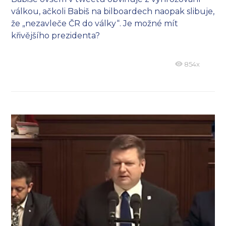
válkou, ačkoli Babiš na bilboardech naopak slibuje,
že „nezavleče ČR do války“. Je možné mít
křivějšího prezidenta?
854x