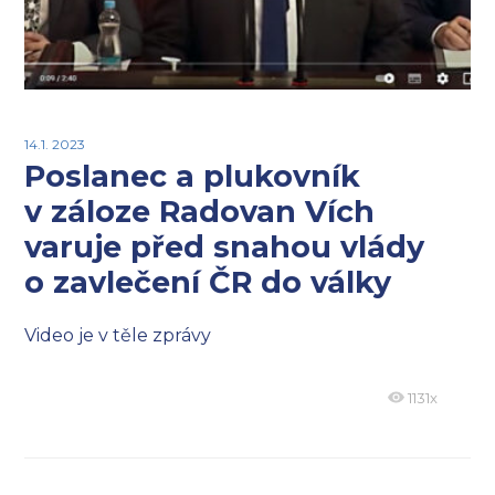
14.1. 2023
Poslanec a plukovník
v záloze Radovan Vích
varuje před snahou vlády
o zavlečení ČR do války
Video je v těle zprávy
1131x