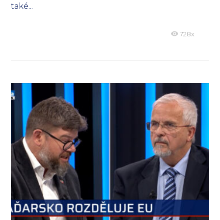
také...
728x