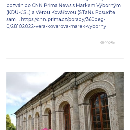
pozván do CNN Prima News s Markem Výborným
(KDÚ-ČSL) a Věrou Kovářovou (STaN). Posuďte
sami… https://cnn.iprima.cz/porady/360deg-
0/28102022-vera-kovarova-marek-vyborny
1925x