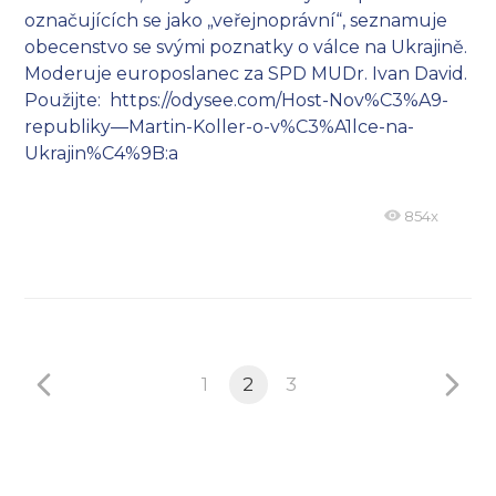
označujících se jako „veřejnoprávní“, seznamuje
obecenstvo se svými poznatky o válce na Ukrajině.
Moderuje europoslanec za SPD MUDr. Ivan David.
Použijte: https://odysee.com/Host-Nov%C3%A9-
republiky—Martin-Koller-o-v%C3%A1lce-na-
Ukrajin%C4%9B:a
854x
1
2
3