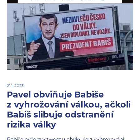
21.1. 2023
Pavel obviňuje Babiše
z vyhrožování válkou, ačkoli
Babiš slibuje odstranění
rizika války
Babiše ovšem v tweetu obviňuje z vyhrožování