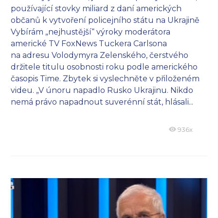
používající stovky miliard z daní amerických
občanů k vytvoření policejního státu na Ukrajině
Vybírám „nejhustější“ výroky moderátora
americké TV FoxNews Tuckera Carlsona
na adresu Volodymyra Zelenského, čerstvého
držitele titulu osobnosti roku podle amerického
časopis Time. Zbytek si vyslechněte v přiloženém
videu. „V únoru napadlo Rusko Ukrajinu. Nikdo
nemá právo napadnout suverénní stát, hlásali...
936x