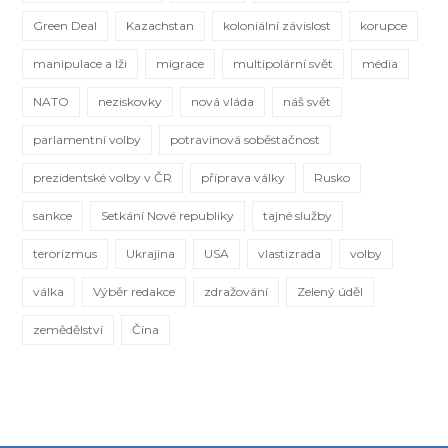
Green Deal
Kazachstan
koloniální závislost
korupce
manipulace a lži
migrace
multipolární svět
média
NATO
neziskovky
nová vláda
náš svět
parlamentní volby
potravinová soběstačnost
prezidentské volby v ČR
příprava války
Rusko
sankce
Setkání Nové republiky
tajné služby
terorizmus
Ukrajina
USA
vlastizrada
volby
válka
Výběr redakce
zdražování
Zelený úděl
zemědělství
Čína