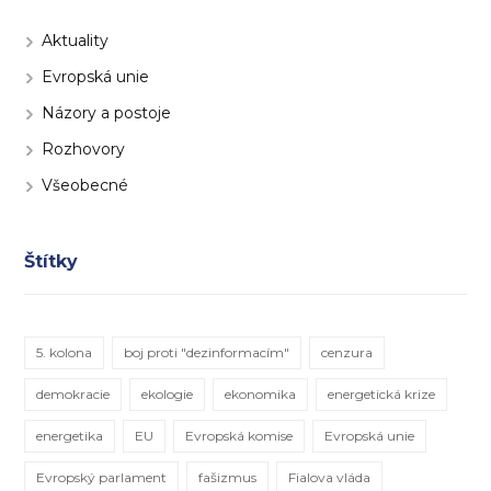
Aktuality
Evropská unie
Názory a postoje
Rozhovory
Všeobecné
Štítky
5. kolona
boj proti "dezinformacím"
cenzura
demokracie
ekologie
ekonomika
energetická krize
energetika
EU
Evropská komise
Evropská unie
Evropský parlament
fašizmus
Fialova vláda