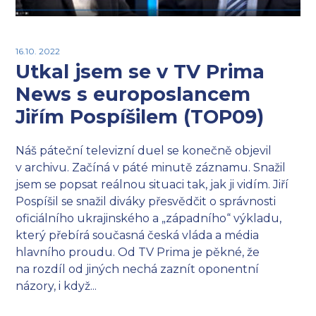
16.10. 2022
Utkal jsem se v TV Prima
News s europoslancem
Jiřím Pospíšilem (TOP09)
Náš páteční televizní duel se konečně objevil
v archivu. Začíná v páté minutě záznamu. Snažil
jsem se popsat reálnou situaci tak, jak ji vidím. Jiří
Pospíšil se snažil diváky přesvědčit o správnosti
oficiálního ukrajinského a „západního“ výkladu,
který přebírá současná česká vláda a média
hlavního proudu. Od TV Prima je pěkné, že
na rozdíl od jiných nechá zaznít oponentní
názory, i když...