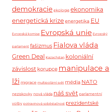
demokracie
ekonomika
ekologie
energetická krize
EU
energetika
Evropská unie
Evropská komise
Evropský
Fialova vláda
fašizmus
parlament
Green Deal
koloniální
Kazachstan
manipulace a
závislost
korupce
lži
NATO
média
migrace
multipolární svět
náš svět
neziskovky
nová vláda
parlamentní
prezidentské
volby
potravinová soběstačnost