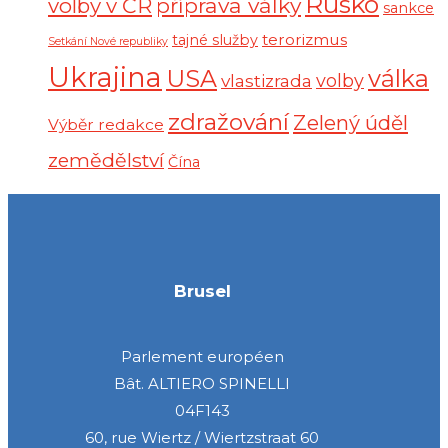
Rusko
volby v ČR
příprava války
sankce
terorizmus
tajné služby
Setkání Nové republiky
Ukrajina
USA
válka
vlastizrada
volby
zdražování
Zelený úděl
Výběr redakce
zemědělství
Čína
Brusel
Parlement européen
Bât. ALTIERO SPINELLI
04F143
60, rue Wiertz / Wiertzstraat 60