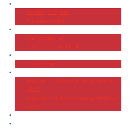
VOLBY 2024
Volební program
Kalendář debat
EVROPSKÝ PARLAMENT
Ivan David v EP
Identita a demokracie
ŽIVOTOPIS
Fotogalerie
KONFERENCE AGRI
Budoucnost evropského zemědělství
2023
Budoucnost evropského zemědělství
2022
ČLÁNKY
KONTAKT