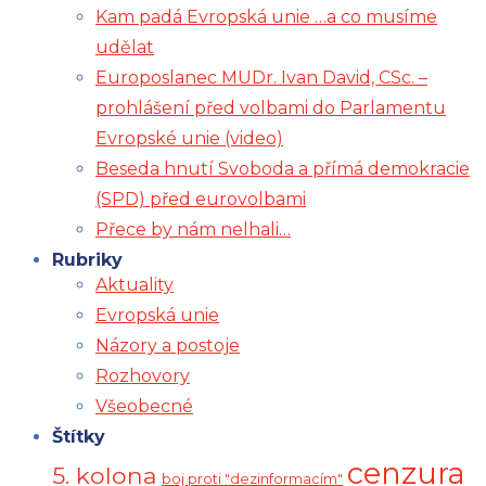
Kam padá Evropská unie …a co musíme
udělat
Europoslanec MUDr. Ivan David, CSc. –
prohlášení před volbami do Parlamentu
Evropské unie (video)
Beseda hnutí Svoboda a přímá demokracie
(SPD) před eurovolbami
Přece by nám nelhali…
Rubriky
Aktuality
Evropská unie
Názory a postoje
Rozhovory
Všeobecné
Štítky
cenzura
5. kolona
boj proti "dezinformacím"