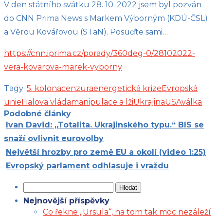
V den státního svátku 28. 10. 2022 jsem byl pozván
do CNN Prima News s Markem Výborným (KDÚ-ČSL)
a Věrou Kovářovou (STaN). Posuďte sami…
https://cnn.iprima.cz/porady/360deg-0/28102022-
vera-kovarova-marek-vyborny
Tagy:
5. kolona
cenzura
energetická krize
Evropská
unie
Fialova vláda
manipulace a lži
Ukrajina
USA
válka
Podobné články
Ivan David: „Totalita. Ukrajinského typu.“ BIS se
snaží ovlivnit eurovolby
Největší hrozby pro země EU a okolí (video 1:25)
Evropský parlament odhlasuje i vraždu
Vyhledávání
Nejnovější příspěvky
Co řekne „Ursula“, na tom tak moc nezáleží