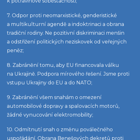
k potravinové soběstačnosti;
7. Odpor proti neomarxistické, genderistické
a multikulturní agendě a indoktrinaci a obrana
tradiční rodiny. Ne pozitivní diskriminaci menšin
a odstřižení politických neziskovek od veřejných
peněz;
8. Zabránění tomu, aby EU financovala válku
na Ukrajině. Podpora mírového řešení. Jsme proti
vstupu Ukrajiny do EU a do NATO;
9. Zabránění všem snahám o omezení
automobilové dopravy a spalovacích motorů,
žádné vynucování elektromobility;
10. Odmítnutí snah o změnu poválečného
uspořádání. Obrana Benešových dekretů proti