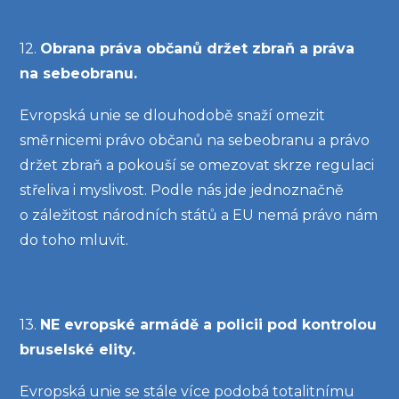
12.
Obrana práva občanů držet zbraň a práva
na sebeobranu.
Evropská unie se dlouhodobě snaží omezit
směrnicemi právo občanů na sebeobranu a právo
držet zbraň a pokouší se omezovat skrze regulaci
střeliva i myslivost. Podle nás jde jednoznačně
o záležitost národních států a EU nemá právo nám
do toho mluvit.
13.
NE evropské armádě a policii pod kontrolou
bruselské elity.
Evropská unie se stále více podobá totalitnímu