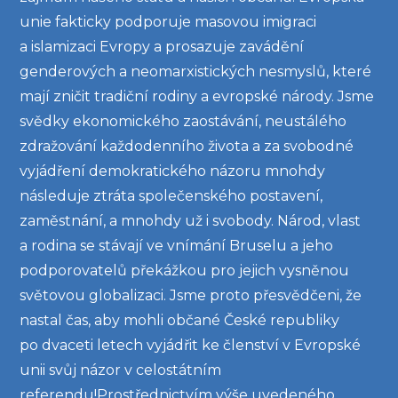
unie fakticky podporuje masovou imigraci
a islamizaci Evropy a prosazuje zavádění
genderových a neomarxistických nesmyslů, které
mají zničit tradiční rodiny a evropské národy. Jsme
svědky ekonomického zaostávání, neustálého
zdražování každodenního života a za svobodné
vyjádření demokratického názoru mnohdy
následuje ztráta společenského postavení,
zaměstnání, a mnohdy už i svobody. Národ, vlast
a rodina se stávají ve vnímání Bruselu a jeho
podporovatelů překážkou pro jejich vysněnou
světovou globalizaci. Jsme proto přesvědčeni, že
nastal čas, aby mohli občané České republiky
po dvaceti letech vyjádřit ke členství v Evropské
unii svůj názor v celostátním
referendu!Prostřednictvím výše uvedeného