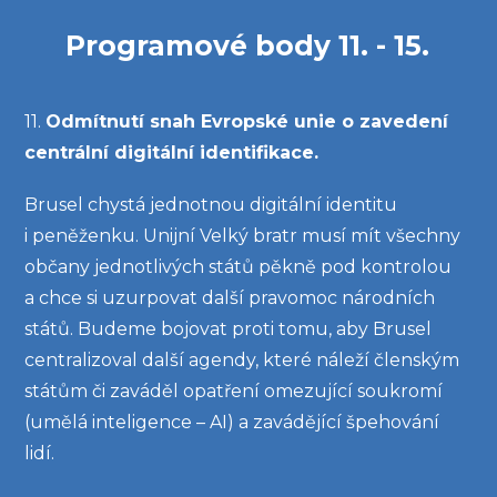
Programové body 11. - 15.
11.
Odmítnutí snah Evropské unie o zavedení
centrální digitální identifikace.
Brusel chystá jednotnou digitální identitu
i peněženku. Unijní Velký bratr musí mít všechny
občany jednotlivých států pěkně pod kontrolou
a chce si uzurpovat další pravomoc národních
států. Budeme bojovat proti tomu, aby Brusel
centralizoval další agendy, které náleží členským
státům či zaváděl opatření omezující soukromí
(umělá inteligence – AI) a zavádějící špehování
lidí.