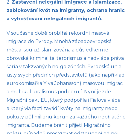
2.
Zastavení nelegální imigrace a islamizace,
zablokování kvót na imigranty, ochrana hranic
a vyhošťování nelegálních imigrantů.
V současné době probíhá rekordní masová
imigrace do Evropy. Mnohá západoevropská
města jsou už islamizována a důsledkem je
obrovská kriminalita, terorismus a nadvláda práva
šaría v takzvaných no-go zónách. Evropská unie
ústy svých předních představitelů (jako například
eurokomisařka Ylva Johansson) masovou imigraci
a multikulturalismus podporují. Nyní je zde
Migrační pakt EU, který podpořila i Fialova vláda
a který via facti zavádí kvóty na imigranty nebo
pokuty půl milionu korun za každého nepřijatého
imigranta. Budeme bránit přijetí Migračního
paktu, případně prosazovat odstoupení od něj.