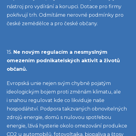
nástroj pro vydírání a korupci. Dotace pro firmy
pokřivují trh. Odmítáme nerovné podmínky pro
české zemědělce a pro české občany.
15.
Ne novým regulacím a nesmyslným
omezením podnikatelských aktivit a životů
občanů.
Evropská unie nejen svým chybně pojatým
ideologickým bojem proti změnám klimatu, ale
i snahou regulovat kde co likviduje naše
hospodářství. Podpora takzvaných obnovitelných
zdrojů energie, domů s nulovou spotřebou
energie, lživá hysterie okolo omezování produkce
CO2 u automobilů, fotovoltaika, biopaliva a štosy