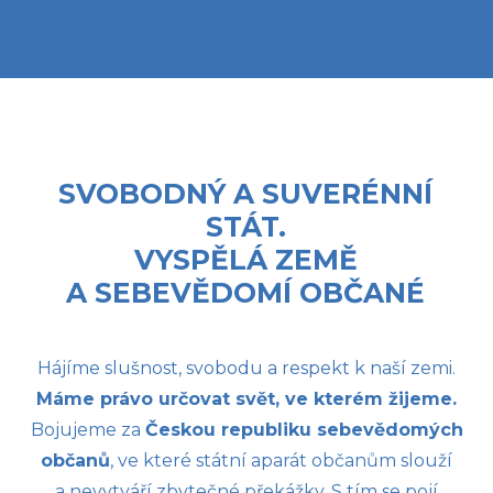
SVOBODNÝ A SUVERÉNNÍ
STÁT.
VYSPĚLÁ ZEMĚ
A SEBEVĚDOMÍ OBČANÉ
Hájíme slušnost, svobodu a respekt k naší zemi.
Máme právo určovat svět, ve kterém žijeme.
Bojujeme za
Českou republiku sebevědomých
občanů
, ve které státní aparát občanům slouží
a nevytváří zbytečné překážky. S tím se pojí