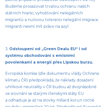
Budeme prosazovat trvalou ochranu našich
státních hranic, vyhošťování nelegálních
imigrantů a nulovou toleranci nelegální imigrace.
Imigranti nesmí mít právo na azyl.
3.
Odstoupení od „Green Dealu EU“ i od
systému obchodování s emisními
povolenkami a energií přes Lipskou burzu.
Evropská komise (dle dokumentu vlády Ochrana
klimatu ČR) předpokládá, že náklady dosažení
uhlíkové neutrality v ČR budou až dvojnásobné
ve srovnání se starými členskými státy EU
a odhaduje je až na stovky miliard korun ročně
po dobu minimálně 20 let. Předsedkyně Evropské