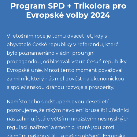
Program SPD + Trikolora pro
Evropské volby 2024
V letošním roce je tomu dvacet let, kdy si
obyvatelé České republiky v referendu, které
bylo poznamenáno vládní prounijní
propagandou, odhlasovali vstup České republiky
Evropské unie. Mnozí tento moment považovali
za milník, který nás měl dovést na ekonomickou
a společenskou dráhou rozvoje a prosperity.
Namísto toho s odstupem dvou desetiletí
pozorujeme, že nikým nevolení bruselští úředníci
nás zahrnují stále větším množstvím nesmyslných
regulací, nařízení a směrnic, které jsou proti
zájmům našeho státu a našich občanů. Evropská