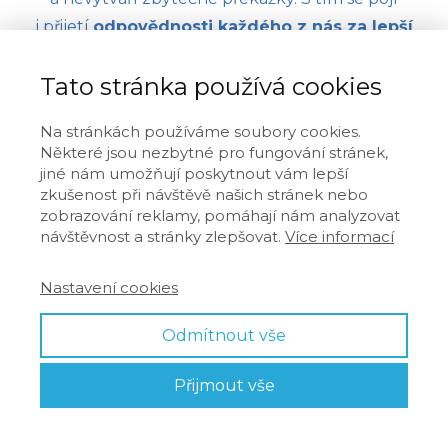
i přijetí
odpovědnosti každého z nás za lepší
budoucnost
, která vzniká naším
kolektivním
Tato stránka používá cookies
snažením
. Podporujeme
svobodné podnikání
za rovných a férových podmínek,
soukromý
Na stránkách používáme soubory cookies.
majetek
považujeme za nedotknutelný.
Některé jsou nezbytné pro fungování stránek,
jiné nám umožňují poskytnout vám lepší
zkušenost při návštěvě našich stránek nebo
zobrazování reklamy, pomáhají nám analyzovat
návštěvnost a stránky zlepšovat.
Více informací
Nastavení cookies
Brusel
Odmítnout vše
Parlement européen
Bât. ALTIERO SPINELLI
Přijmout vše
04F143
60, rue Wiertz / Wiertzstraat 60