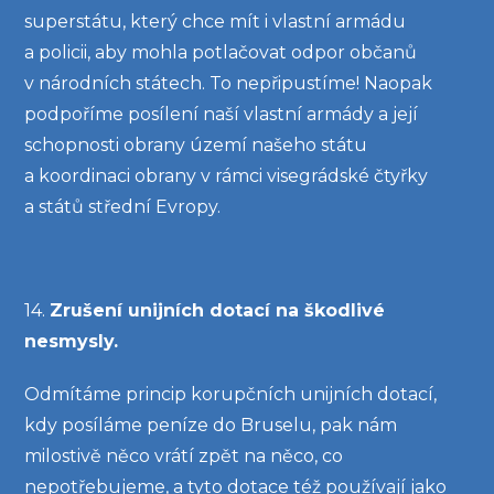
superstátu, který chce mít i vlastní armádu
a policii, aby mohla potlačovat odpor občanů
v národních státech. To nepřipustíme! Naopak
podpoříme posílení naší vlastní armády a její
schopnosti obrany území našeho státu
a koordinaci obrany v rámci visegrádské čtyřky
a států střední Evropy.
14.
Zrušení unijních dotací na škodlivé
nesmysly.
Odmítáme princip korupčních unijních dotací,
kdy posíláme peníze do Bruselu, pak nám
milostivě něco vrátí zpět na něco, co
nepotřebujeme, a tyto dotace též používají jako