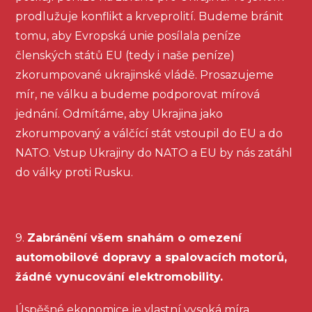
prodlužuje konflikt a krveprolití. Budeme bránit
tomu, aby Evropská unie posílala peníze
členských států EU (tedy i naše peníze)
zkorumpované ukrajinské vládě. Prosazujeme
mír, ne válku a budeme podporovat mírová
jednání. Odmítáme, aby Ukrajina jako
zkorumpovaný a válčící stát vstoupil do EU a do
NATO. Vstup Ukrajiny do NATO a EU by nás zatáhl
do války proti Rusku.
9.
Zabránění všem snahám o omezení
automobilové dopravy a spalovacích motorů,
žádné vynucování elektromobility.
Úspěšné ekonomice je vlastní vysoká míra