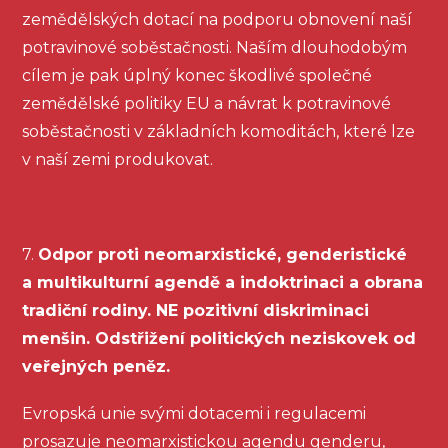
zemědělských dotací na podporu obnovení naší
potravinové soběstačnosti. Naším dlouhodobým
cílem je pak úplný konec škodlivé společné
zemědělské politiky EU a návrat k potravinové
soběstačnosti v základních komoditách, které lze
v naší zemi produkovat.
7.
Odpor proti neomarxistické, genderistické
a multikulturní agendě a indoktrinaci a obrana
tradiční rodiny. NE pozitivní diskriminaci
menšin. Odstřižení politických neziskovek od
veřejných peněz.
Evropská unie svými dotacemi i regulacemi
prosazuje neomarxistickou agendu genderu,