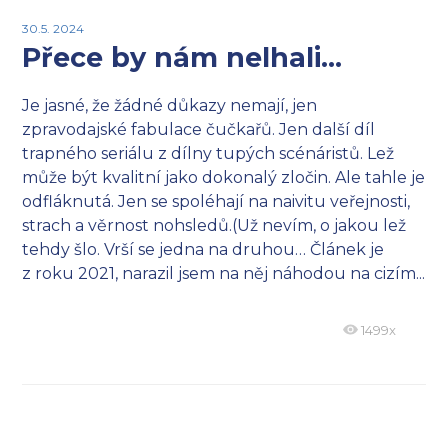
30.5. 2024
Přece by nám nelhali…
Je jasné, že žádné důkazy nemají, jen
zpravodajské fabulace čučkařů. Jen další díl
trapného seriálu z dílny tupých scénáristů. Lež
může být kvalitní jako dokonalý zločin. Ale tahle je
odfláknutá. Jen se spoléhají na naivitu veřejnosti,
strach a věrnost nohsledů.(Už nevím, o jakou lež
tehdy šlo. Vrší se jedna na druhou… Článek je
z roku 2021, narazil jsem na něj náhodou na cizím...
1499x