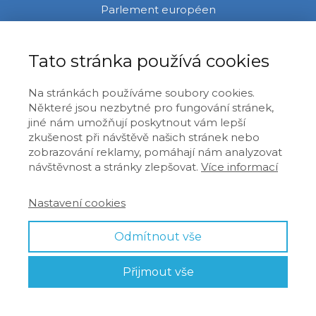
Parlement européen
Bât. ALTIERO SPINELLI
04F143
Tato stránka používá cookies
60, rue Wiertz / Wiertzstraat 60
B-1047 Bruxelles/Brussel
Na stránkách používáme soubory cookies.
Některé jsou nezbytné pro fungování stránek,
jiné nám umožňují poskytnout vám lepší
Štrasburk
zkušenost při návštěvě našich stránek nebo
Parlement européen
zobrazování reklamy, pomáhají nám analyzovat
Bât. LOUISE WEISS
návštěvnost a stránky zlepšovat.
Více informací
T03051
Nastavení cookies
1, avenue du Président Robert Schuman
CS 91024
Odmítnout vše
F-67070 Strasbourg Cedex
Přijmout vše
Praha
Kancelář poslance Evropského parlamentu Ivana