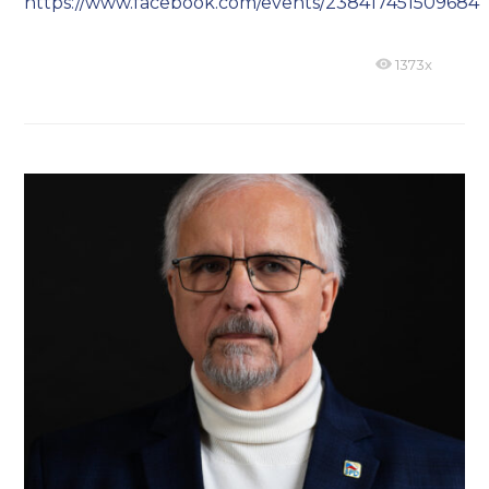
https://www.facebook.com/events/238417451509684
1373x