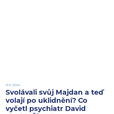
21.5. 2024
Svolávali svůj Majdan a teď
volají po uklidnění? Co
vyčetl psychiatr David