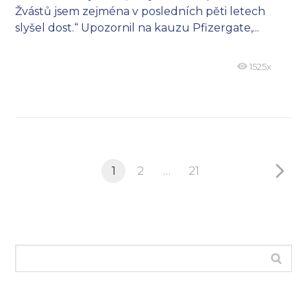
Žvástů jsem zejména v posledních pěti letech
slyšel dost.“ Upozornil na kauzu Pfizergate,...
1525x
1
2
…
21