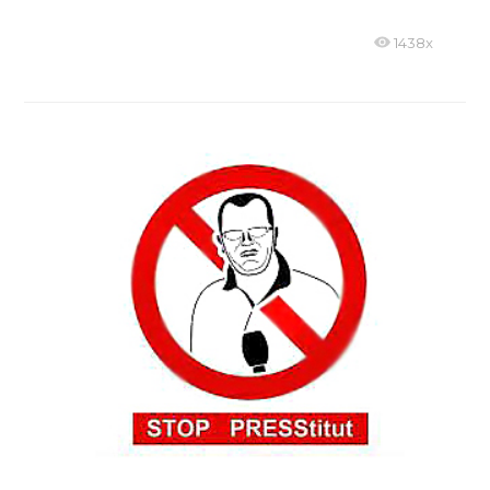
1438x