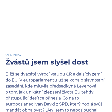
29.4. 2024
Žvástů jsem slyšel dost
Blíží se dvacáté výročí vstupu ČR a dalších zemí
do EU. V europarlamentu už se konalo slavnostní
zasedání, kde mluvila předsedkyně Leyenová
o tom, jak unikátní zlepšení života EU tehdy
přistupující desítce přinesla. Co na to
europoslanec Ivan David z SPD, který hodlá svůj
mandát obhajovat? „Ani jsem to neposlouchal.