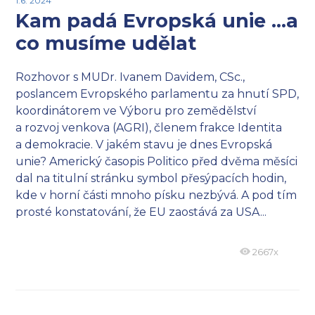
1.6. 2024
Kam padá Evropská unie …a
co musíme udělat
Rozhovor s MUDr. Ivanem Davidem, CSc.,
poslancem Evropského parlamentu za hnutí SPD,
koordinátorem ve Výboru pro zemědělství
a rozvoj venkova (AGRI), členem frakce Identita
a demokracie. V jakém stavu je dnes Evropská
unie? Americký časopis Politico před dvěma měsíci
dal na titulní stránku symbol přesýpacích hodin,
kde v horní části mnoho písku nezbývá. A pod tím
prosté konstatování, že EU zaostává za USA...
2667x