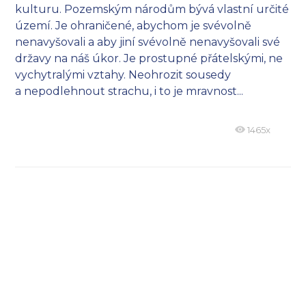
kulturu. Pozemským národům bývá vlastní určité
území. Je ohraničené, abychom je svévolně
nenavyšovali a aby jiní svévolně nenavyšovali své
državy na náš úkor. Je prostupné přátelskými, ne
vychytralými vztahy. Neohrozit sousedy
a nepodlehnout strachu, i to je mravnost...
1465x