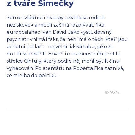
z tváře Šimečky
Sen o ovládnutí Evropy a světa se rodině
neziskovek a médií začíná rozplývat, říká
europoslanec Ivan David. Jako vystudovaný
psychiatr vnímá i fakt, že není málo těch, kteří jsou
ochotni potlačit i největší lidská tabu, jako že
do lidí se nestřílí. Hovoří i o osobnostním profilu
střelce Cintuly, který podle něj mohl být k činu
vyhecován. Po atentátu na Roberta Fica zaznívá,
že střelba do politiků...
1641x