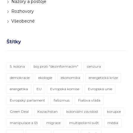
Názory a postoje
Rozhovory
Všeobecné
Štítky
5. kolona
boj proti "dezinformacím"
cenzura
demokracie
ekologie
ekonomika
energetická krize
energetika
EU
Evropská komise
Evropská unie
Evropský parlament
fašizmus
Fialova vláda
Green Deal
Kazachstan
koloniální závislost
korupce
manipulace a lži
migrace
multipolární svět
média