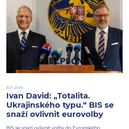
31.3. 2024
Ivan David: „Totalita.
Ukrajinského typu.“ BIS se
snaží ovlivnit eurovolby
BIS se snaží ovlivnit volby do Evropského