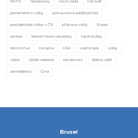
NATO
neziskovky
nová vláda
náš svět
parlamentní volby
potravinová soběstačnost
prezidentské volby v ČR
příprava války
Rusko
sankce
Setkání Nové republiky
tajné služby
terorizmus
Ukrajina
USA
vlastizrada
volby
válka
Výběr redakce
zdražování
Zelený úděl
zemědělství
Čína
Brusel