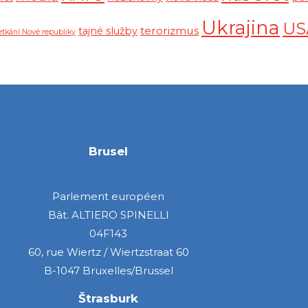
Ukrajina
US
terorizmus
tajné služby
etkání Nové republiky
Brusel
Parlement européen
Bât. ALTIERO SPINELLI
04F143
60, rue Wiertz / Wiertzstraat 60
B-1047 Bruxelles/Brussel
Štrasburk