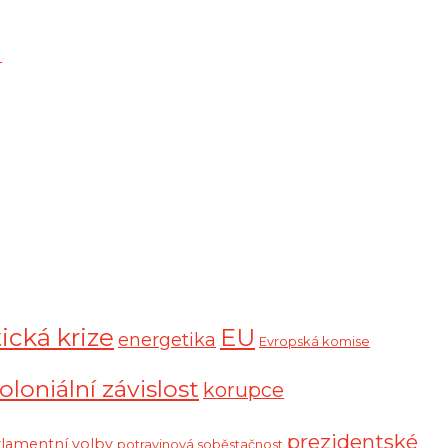
)
ická krize
EU
energetika
Evropská komise
oloniální závislost
korupce
prezidentské
rlamentní volby
potravinová soběstačnost