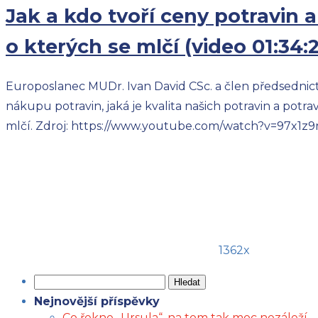
Jak a kdo tvoří ceny potravin a
o kterých se mlčí (video 01:34:2
Europoslanec MUDr. Ivan David CSc. a člen předsednictv
nákupu potravin, jaká je kvalita našich potravin a potr
mlčí. Zdroj: https://www.youtube.com/watch?v=97x1z9r8
1362x
Vyhledávání
Nejnovější příspěvky
Co řekne „Ursula“, na tom tak moc nezáleží