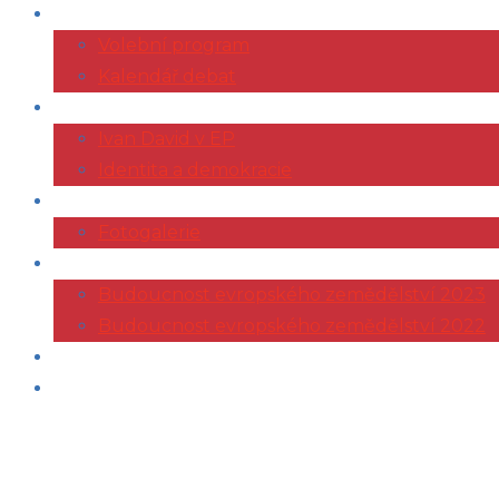
VOLBY 2024
Volební program
Kalendář debat
EVROPSKÝ PARLAMENT
Ivan David v EP
Identita a demokracie
ŽIVOTOPIS
Fotogalerie
KONFERENCE AGRI
Budoucnost evropského zemědělství 2023
Budoucnost evropského zemědělství 2022
ČLÁNKY
KONTAKT