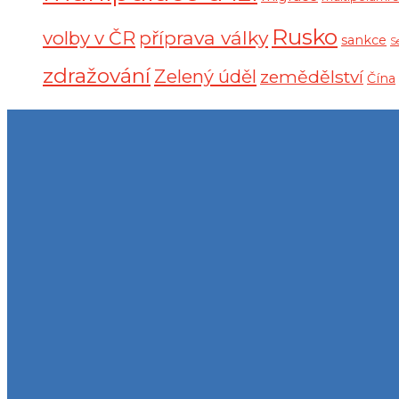
Rusko
volby v ČR
příprava války
sankce
S
zdražování
Zelený úděl
zemědělství
Čína