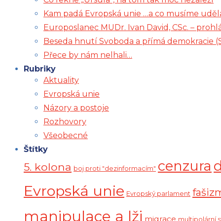
Kam padá Evropská unie …a co musíme uděl
Europoslanec MUDr. Ivan David, CSc. – prohl
Beseda hnutí Svoboda a přímá demokracie (
Přece by nám nelhali…
Rubriky
Aktuality
Evropská unie
Názory a postoje
Rozhovory
Všeobecné
Štítky
cenzura
5. kolona
boj proti "dezinformacím"
Evropská unie
fašiz
Evropský parlament
manipulace a lži
migrace
multipolární 