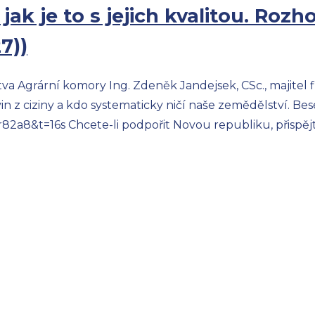
 jak je to s jejich kvalitou. Ro
7))
a Agrární komory Ing. Zdeněk Jandejsek, CSc., majitel fi
avin z ciziny a kdo systematicky ničí naše zemědělství. B
2a8&t=16s Chcete-li podpořit Novou republiku, přispějte