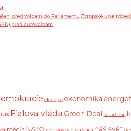
at
ášení před volbami do Parlamentu Evropské unie (video
SPD) před eurovolbami
demokracie
ekonomika
energet
ekologie
Fialova vláda
Green Deal
k
mus
Kazachstan
náš svět
NATO
média
neziskovky
nová vláda
pa
svět