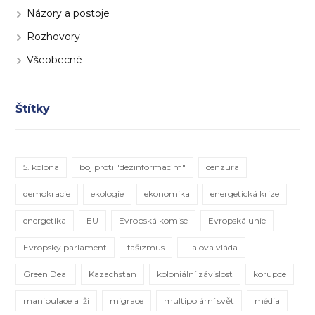
Názory a postoje
Rozhovory
Všeobecné
Štítky
5. kolona
boj proti "dezinformacím"
cenzura
demokracie
ekologie
ekonomika
energetická krize
energetika
EU
Evropská komise
Evropská unie
Evropský parlament
fašizmus
Fialova vláda
Green Deal
Kazachstan
koloniální závislost
korupce
manipulace a lži
migrace
multipolární svět
média