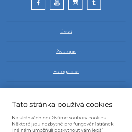
Úvod
Životopis
Fotogalerie
Evropský parlament
Tato stránka používá cookies
Identita a demokracie
Na stránkách používáme soubory cookies.
Některé jsou nezbytné pro fungování stránek,
jiné nám umožňují poskytnout vám lepší
Články