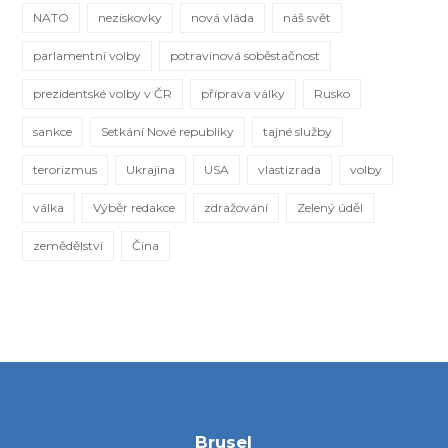
NATO
neziskovky
nová vláda
náš svět
parlamentní volby
potravinová soběstačnost
prezidentské volby v ČR
příprava války
Rusko
sankce
Setkání Nové republiky
tajné služby
terorizmus
Ukrajina
USA
vlastizrada
volby
válka
Výběr redakce
zdražování
Zelený úděl
zemědělství
Čína
Brusel