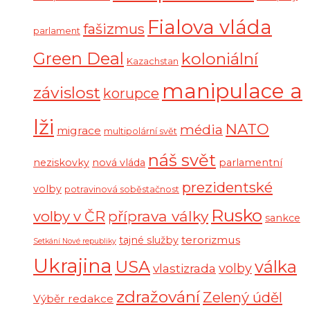
Fialova vláda
fašizmus
parlament
Green Deal
koloniální
Kazachstan
manipulace a
závislost
korupce
lži
NATO
média
migrace
multipolární svět
náš svět
neziskovky
nová vláda
parlamentní
prezidentské
volby
potravinová soběstačnost
Rusko
volby v ČR
příprava války
sankce
terorizmus
tajné služby
Setkání Nové republiky
Ukrajina
USA
válka
vlastizrada
volby
zdražování
Zelený úděl
Výběr redakce