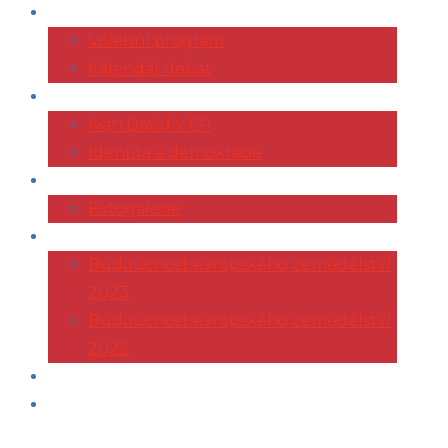
VOLBY 2024
Volební program
Kalendář debat
EVROPSKÝ PARLAMENT
Ivan David v EP
Identita a demokracie
ŽIVOTOPIS
Fotogalerie
KONFERENCE AGRI
Budoucnost evropského zemědělství
2023
Budoucnost evropského zemědělství
2022
ČLÁNKY
KONTAKT