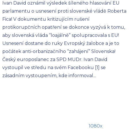
Ivan David oznámil výsledek šíleného hlasování EU
parlamentu o usnesení proti slovenské vládě Roberta
Fica! V dokumentu kritizujícím rušení
protikorupčních opatření se dokonce vyzývá k tomu,
aby slovenská vláda “loajálně” spolupracovala s EU!
Usnesení dostane do ruky Evropský žalobce a je to
počátek anti-orbanizačního “zahájení” Slovenska!
Český europoslanec za SPD MUDr. Ivan David
vystoupil ve středu na svém Facebooku [1] se
zásadním vystoupením, kde informoval...
1080x