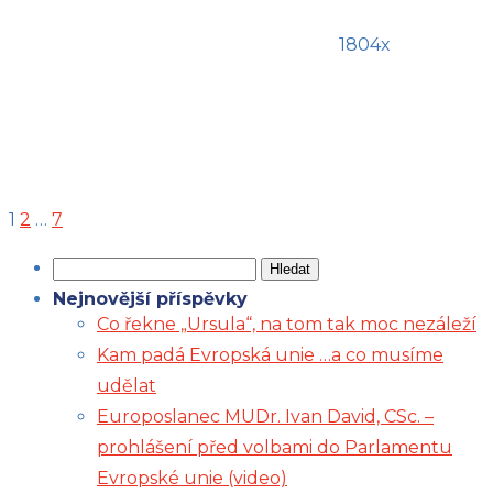
1804x
Stránkování
příspěvků
1
2
…
7
Vyhledávání
Nejnovější příspěvky
Co řekne „Ursula“, na tom tak moc nezáleží
Kam padá Evropská unie …a co musíme
udělat
Europoslanec MUDr. Ivan David, CSc. –
prohlášení před volbami do Parlamentu
Evropské unie (video)