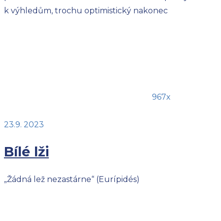
k výhledům, trochu optimistický nakonec
967x
23.9. 2023
Bílé lži
„Žádná lež nezastárne“ (Eurípidés)