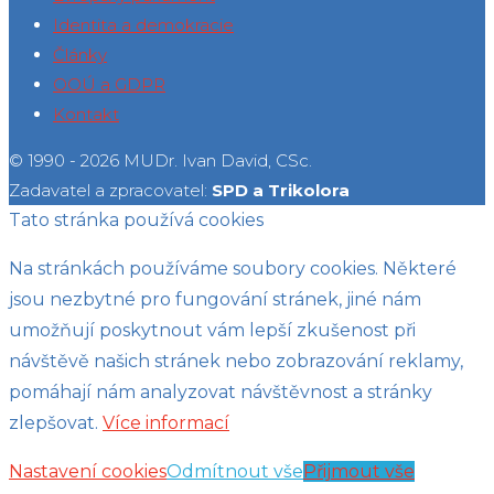
Identita a demokracie
Články
OOÚ a GDPR
Kontakt
© 1990 - 2026 MUDr. Ivan David, CSc.
Zadavatel a zpracovatel:
SPD a Trikolora
Tato stránka používá cookies
Na stránkách používáme soubory cookies. Některé
jsou nezbytné pro fungování stránek, jiné nám
umožňují poskytnout vám lepší zkušenost při
návštěvě našich stránek nebo zobrazování reklamy,
pomáhají nám analyzovat návštěvnost a stránky
zlepšovat.
Více informací
Nastavení cookies
Odmítnout vše
Přijmout vše