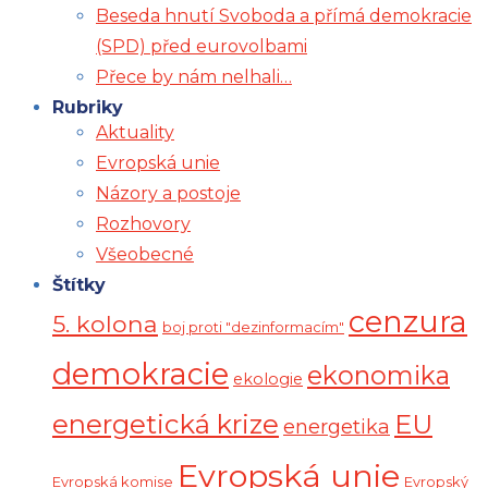
Beseda hnutí Svoboda a přímá demokracie
(SPD) před eurovolbami
Přece by nám nelhali…
Rubriky
Aktuality
Evropská unie
Názory a postoje
Rozhovory
Všeobecné
Štítky
cenzura
5. kolona
boj proti "dezinformacím"
demokracie
ekonomika
ekologie
energetická krize
EU
energetika
Evropská unie
Evropská komise
Evropský