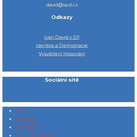
david@spd.cz
Odkazy
Ivan David v EP
Identita a Demokracie
Vysvětlení hlasování
Sociální sítě
Úvod
Životopis
Fotogalerie
Evropský parlament