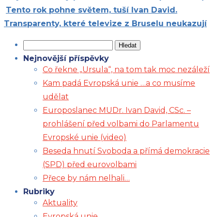
Tento rok pohne světem, tuší Ivan David.
Transparenty, které televize z Bruselu neukazují
Vyhledávání
Nejnovější příspěvky
Co řekne „Ursula“, na tom tak moc nezáleží
Kam padá Evropská unie …a co musíme
udělat
Europoslanec MUDr. Ivan David, CSc. –
prohlášení před volbami do Parlamentu
Evropské unie (video)
Beseda hnutí Svoboda a přímá demokracie
(SPD) před eurovolbami
Přece by nám nelhali…
Rubriky
Aktuality
Evropská unie