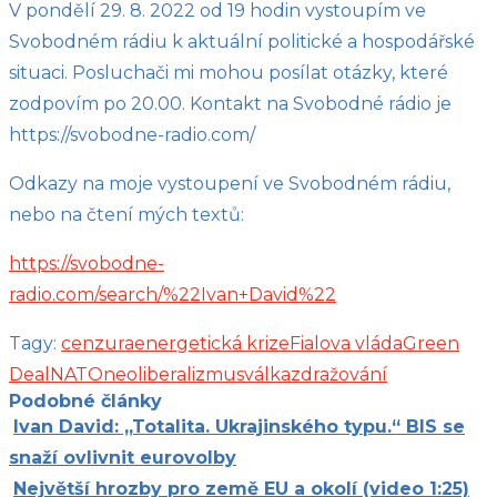
V pondělí 29. 8. 2022 od 19 hodin vystoupím ve
Svobodném rádiu k aktuální politické a hospodářské
situaci. Posluchači mi mohou posílat otázky, které
zodpovím po 20.00. Kontakt na Svobodné rádio je
https://svobodne-radio.com/
Odkazy na moje vystoupení ve Svobodném rádiu,
nebo na čtení mých textů:
https://svobodne-
radio.com/search/%22Ivan+David%22
Tagy:
cenzura
energetická krize
Fialova vláda
Green
Deal
NATO
neoliberalizmus
válka
zdražování
Podobné články
Ivan David: „Totalita. Ukrajinského typu.“ BIS se
snaží ovlivnit eurovolby
Největší hrozby pro země EU a okolí (video 1:25)