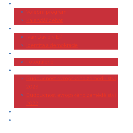
VOLBY 2024
Volební program
Kalendář debat
EVROPSKÝ PARLAMENT
Ivan David v EP
Identita a demokracie
ŽIVOTOPIS
Fotogalerie
KONFERENCE AGRI
Budoucnost evropského zemědělství
2023
Budoucnost evropského zemědělství
2022
ČLÁNKY
KONTAKT