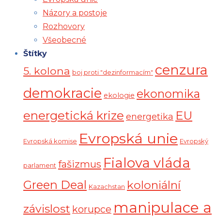
Názory a postoje
Rozhovory
Všeobecné
Štítky
cenzura
5. kolona
boj proti "dezinformacím"
demokracie
ekonomika
ekologie
energetická krize
EU
energetika
Evropská unie
Evropská komise
Evropský
Fialova vláda
fašizmus
parlament
Green Deal
koloniální
Kazachstan
manipulace a
závislost
korupce