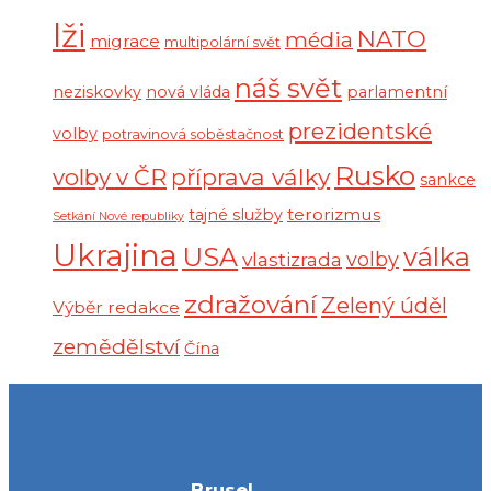
lži
NATO
média
migrace
multipolární svět
náš svět
neziskovky
nová vláda
parlamentní
prezidentské
volby
potravinová soběstačnost
Rusko
volby v ČR
příprava války
sankce
terorizmus
tajné služby
Setkání Nové republiky
Ukrajina
USA
válka
vlastizrada
volby
zdražování
Zelený úděl
Výběr redakce
zemědělství
Čína
Brusel