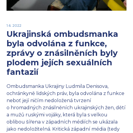
1.6. 2022
Ukrajinská ombudsmanka
byla odvolána z funkce,
zprávy o znásilněních byly
plodem jejích sexuálních
fantazií
Ombudsmanka Ukrajiny Ludmila Denisova,
ochránkyně lidských práv, byla odvolána z funkce
neboť její ničím nedoložená tvrzení
o hromadných znásilněních ukrajinských žen, dětí
a mužů ruskými vojáky, která byla s velkou
oblibou šířena v západních médiích se ukázala
jako nedoložitelná. Kritická západní média (tedy