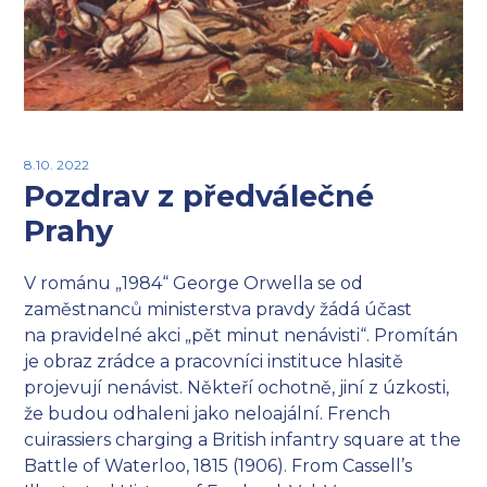
8.10. 2022
Pozdrav z předválečné
Prahy
V románu „1984“ George Orwella se od
zaměstnanců ministerstva pravdy žádá účast
na pravidelné akci „pět minut nenávisti“. Promítán
je obraz zrádce a pracovníci instituce hlasitě
projevují nenávist. Někteří ochotně, jiní z úzkosti,
že budou odhaleni jako neloajální. French
cuirassiers charging a British infantry square at the
Battle of Waterloo, 1815 (1906). From Cassell’s