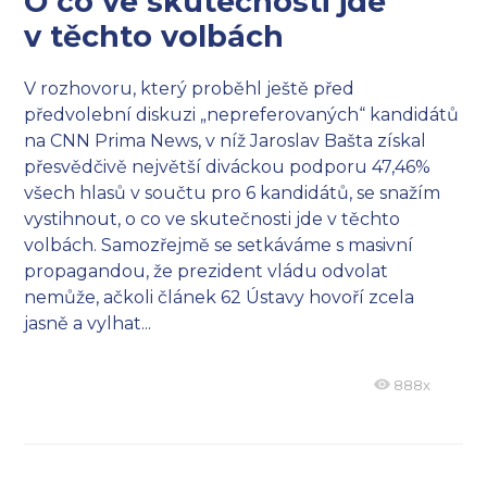
O co ve skutečnosti jde
v těchto volbách
V rozhovoru, který proběhl ještě před
předvolební diskuzi „nepreferovaných“ kandidátů
na CNN Prima News, v níž Jaroslav Bašta získal
přesvědčivě největší diváckou podporu 47,46%
všech hlasů v součtu pro 6 kandidátů, se snažím
vystihnout, o co ve skutečnosti jde v těchto
volbách. Samozřejmě se setkáváme s masivní
propagandou, že prezident vládu odvolat
nemůže, ačkoli článek 62 Ústavy hovoří zcela
jasně a vylhat...
888x