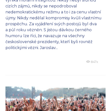
vyniká morální integritou. Nikdy nebyl sluhou
cizích zájmů, nikdy se nepodroboval
nedemokratickému režimu a to i za cenu vlastní
újmy. Nikdy nedělal kompromisy kvůli vlastnímu
prospěchu. Za vyjádření svých postojů byl dva
a půl roku vězněn. S jistou dávkou černého
humoru lze říci, že navazuje na všechny
československé prezidenty, kteří byli rovněž
politickými vězni. Jaroslav...
847x