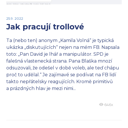
25.9. 2022
Jak pracují trollové
Ta (nebo ten) anonym „Kamila Volná“ je typická
ukázka „diskutujících“ nejen na mém FB. Napsala
toto: „Pan David je lhář a manipulátor. SPD je
falešná vlastenecká strana. Pana Blaška mnozí
odsuzovali, že odešel v době voleb, ale teď chápu
proč to udělal.“ Je zajímavé se podívat na FB lidí
takto nepřátelsky reagujících. Kromě primitivů
a prázdných hlav je mezi nimi...
646x