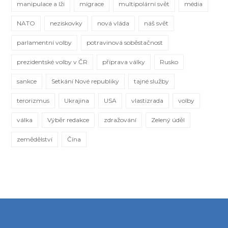
manipulace a lži
migrace
multipolární svět
média
NATO
neziskovky
nová vláda
náš svět
parlamentní volby
potravinová soběstačnost
prezidentské volby v ČR
příprava války
Rusko
sankce
Setkání Nové republiky
tajné služby
terorizmus
Ukrajina
USA
vlastizrada
volby
válka
Výběr redakce
zdražování
Zelený úděl
zemědělství
Čína