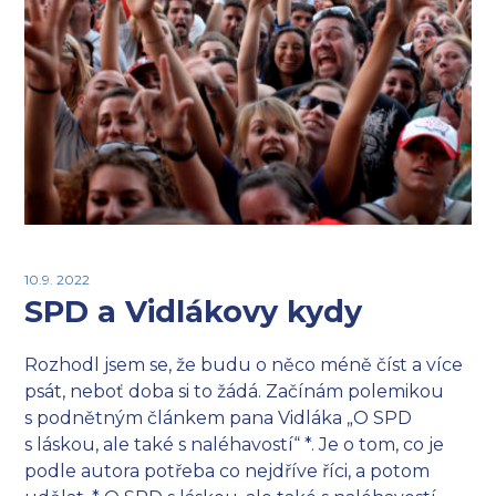
10.9. 2022
SPD a Vidlákovy kydy
Rozhodl jsem se, že budu o něco méně číst a více
psát, neboť doba si to žádá. Začínám polemikou
s podnětným článkem pana Vidláka „O SPD
s láskou, ale také s naléhavostí“ *. Je o tom, co je
podle autora potřeba co nejdříve říci, a potom