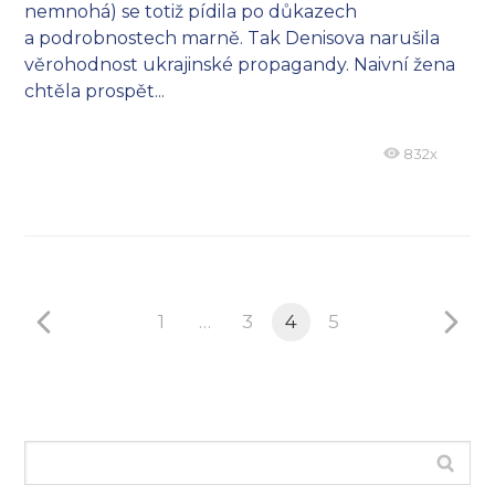
nemnohá) se totiž pídila po důkazech
a podrobnostech marně. Tak Denisova narušila
věrohodnost ukrajinské propagandy. Naivní žena
chtěla prospět...
832x
1
…
3
4
5