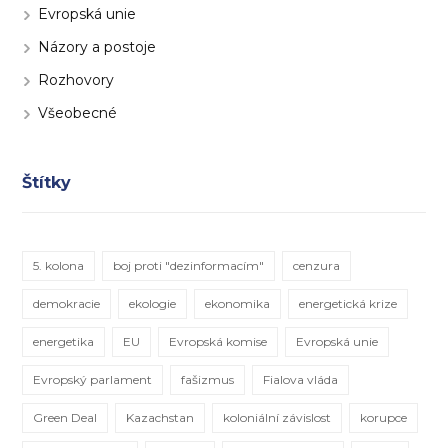
Evropská unie
Názory a postoje
Rozhovory
Všeobecné
Štítky
5. kolona
boj proti "dezinformacím"
cenzura
demokracie
ekologie
ekonomika
energetická krize
energetika
EU
Evropská komise
Evropská unie
Evropský parlament
fašizmus
Fialova vláda
Green Deal
Kazachstan
koloniální závislost
korupce