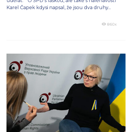
udělat. * O SPD s láskou, ale také s naléhavostí
Karel Čapek kdysi napsal, že jsou dva druhy...
860x