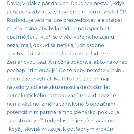
David, Vidlák a pár dalších. Dokonce nestačí, když
ji chápe každý desátý, řekněme milión obyvatel ČR.
Rozhoduje většina. Lze přesvědčovat, ale chápat
musí většina, aby byla naděje na úspěch. I ti
opatrnější, i ti, kteří se o věci veřejného zájmu
nezajímají, dokud se netýkají jich osobně
a netrvají dostatečně dlouho, v souladu se
Zemanovou tezí. A možná dokonce, až to nakonec
pochopí i ti hloupější. Do té doby nemáte většinu
a nemůžete vyhrát. Na toto lidé zapomínají
navzdory sdílené zkušenosti a desítkám let
demokratického rozhodování. Pokud opozice
nemá většinu, změna se nekoná. S opozičním
potenciálním partnerem to jde těžko, pokud je
„konstruktivní“, tedy vlastně je spíše s vládou,
i když ji slovně kritizuje, k potřebným krokům