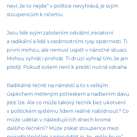
neví, že to nejde“ v politice nevyhrává, je svým
stoupencům k ničemu.
Jsou lidé svým založením odvážní, iniciativní
a radikální a lidé s osobnostními rysy opatrnosti. Ti
první mohou, ale nemusí uspět v náročné situaci.
Mohou vyhrát i prohrát. Ti druzí vyhrají tím, že jen
přežijí. Pokud ovšem není k přežití nutná odvaha.
Radikálně řečnit na náměstí a to s velkým
úspěchem měřeným potleskem a nadšením davu
jistě lze. Ale co může takový řečník bez ukotvení
v politickém systému lidem reálně nabídnout? Co
může udělat v následujících dnech kromě
dalšího řečnění? Může získat stoupence mezi
nejradikálnějšími a přesvědčit je, že „mělo by se“.