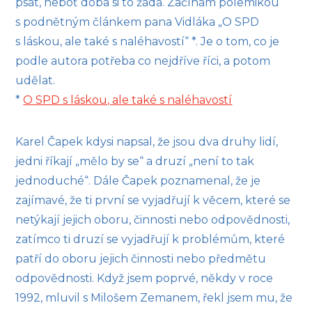
psát, neboť doba si to žádá. Začínám polemikou
s podnětným článkem pana Vidláka „O SPD
s láskou, ale také s naléhavostí“ *. Je o tom, co je
podle autora potřeba co nejdříve říci, a potom
udělat.
*
O SPD s láskou, ale také s naléhavostí
Karel Čapek kdysi napsal, že jsou dva druhy lidí,
jedni říkají „mělo by se“ a druzí „není to tak
jednoduché“. Dále Čapek poznamenal, že je
zajímavé, že ti první se vyjadřují k věcem, které se
netýkají jejich oboru, činnosti nebo odpovědnosti,
zatímco ti druzí se vyjadřují k problémům, které
patří do oboru jejich činnosti nebo předmětu
odpovědnosti. Když jsem poprvé, někdy v roce
1992, mluvil s Milošem Zemanem, řekl jsem mu, že