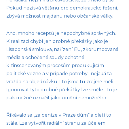
Pokud nezíská většinu pro demokratické řešení,
zbývá možnost majdanu nebo občanské války.
Ano, mnoho receptů je nepochybně správných.
K realizaci chybí jen drobné překážky jako je
Lisabonská smlouva, nařízení EU, zkorumpovaná
média a ochočené soudy ochotné
k zinscenovaným procesům produkujícím
politické vězně a v případě potřeby i nějaká ta
vražda na objednávku. I to jsme tu zřejmě měli.
Ignorovat tyto drobné překážky lze směle. To je
pak možné označit jako umění nemožného.
Říkávalo se „za peníze v Praze dům“ a platí to
stále. Lze vytvořit radiální stranu za účelem