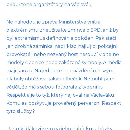
připuštěné organizátory na Václavák.
Ne náhodou je zpráva Ministerstva vnitra
o extrémismu zneužita ke zmínce o SPD, aniž by
byl extrémismus definován a doložen. Pak stačí
jen drobná záminka, například hajlující policejní
provokatér nebo nezvaný host nesoucí viditelně
modely šibenice nebo zakázané symboly. A média
mají kauzu. Na jednom shromáždění mě svými
bláboly obtěžoval jakýsi blbeček. Nemohl jsem
vědět, že má s sebou fotografa z týdeníku
Respekt a je to týž, který hajloval na Václaváku.
Komu asi poskytuje provařený perverzní Respekt
tyto služby?
Panu Vidlákovi jsem na jeho nabídku schůzky