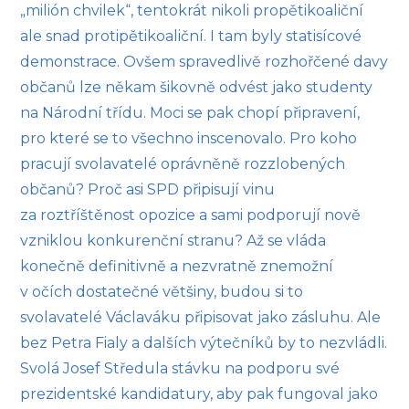
„milión chvilek“, tentokrát nikoli propětikoaliční
ale snad protipětikoaliční. I tam byly statisícové
demonstrace. Ovšem spravedlivě rozhořčené davy
občanů lze někam šikovně odvést jako studenty
na Národní třídu. Moci se pak chopí připravení,
pro které se to všechno inscenovalo. Pro koho
pracují svolavatelé oprávněně rozzlobených
občanů? Proč asi SPD připisují vinu
za roztříštěnost opozice a sami podporují nově
vzniklou konkurenční stranu? Až se vláda
konečně definitivně a nezvratně znemožní
v očích dostatečné většiny, budou si to
svolavatelé Václaváku připisovat jako zásluhu. Ale
bez Petra Fialy a dalších výtečníků by to nezvládli.
Svolá Josef Středula stávku na podporu své
prezidentské kandidatury, aby pak fungoval jako