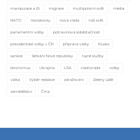
manipulace a lži
migrace
multipolární svět
média
NATO
neziskovky
nová vláda
náš svět
parlamentní volby
potravinová soběstačnost
prezidentské volby v ČR
příprava války
Rusko
sankce
Setkání Nové republiky
tajné služby
terorizmus
Ukrajina
USA
vlastizrada
volby
válka
Výběr redakce
zdražování
Zelený úděl
zemědělství
Čína