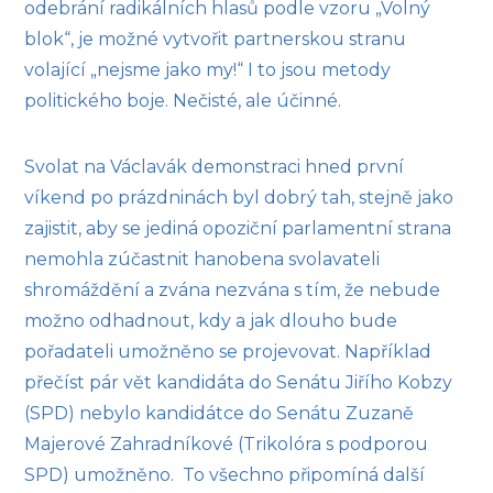
odebrání radikálních hlasů podle vzoru „Volný
blok“, je možné vytvořit partnerskou stranu
volající „nejsme jako my!“ I to jsou metody
politického boje. Nečisté, ale účinné.
Svolat na Václavák demonstraci hned první
víkend po prázdninách byl dobrý tah, stejně jako
zajistit, aby se jediná opoziční parlamentní strana
nemohla zúčastnit hanobena svolavateli
shromáždění a zvána nezvána s tím, že nebude
možno odhadnout, kdy a jak dlouho bude
pořadateli umožněno se projevovat. Například
přečíst pár vět kandidáta do Senátu Jiřího Kobzy
(SPD) nebylo kandidátce do Senátu Zuzaně
Majerové Zahradníkové (Trikolóra s podporou
SPD) umožněno. To všechno připomíná další