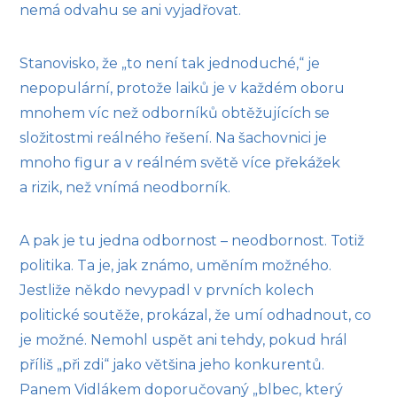
nemá odvahu se ani vyjadřovat.
Stanovisko, že „to není tak jednoduché,“ je
nepopulární, protože laiků je v každém oboru
mnohem víc než odborníků obtěžujících se
složitostmi reálného řešení. Na šachovnici je
mnoho figur a v reálném světě více překážek
a rizik, než vnímá neodborník.
A pak je tu jedna odbornost – neodbornost. Totiž
politika. Ta je, jak známo, uměním možného.
Jestliže někdo nevypadl v prvních kolech
politické soutěže, prokázal, že umí odhadnout, co
je možné. Nemohl uspět ani tehdy, pokud hrál
příliš „při zdi“ jako většina jeho konkurentů.
Panem Vidlákem doporučovaný „blbec, který