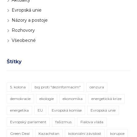
Evropská unie
Názory a postoje
Rozhovory
Všeobecné
Štítky
5. kolona
boj proti "dezinformacím"
cenzura
demokracie
ekologie
ekonomika
energetická krize
energetika
EU
Evropská komise
Evropská unie
Evropský parlament
fašizmus
Fialova vláda
Green Deal
Kazachstan
koloniální závislost
korupce