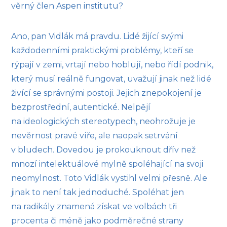
věrný člen Aspen institutu?
Ano, pan Vidlák má pravdu. Lidé žijící svými
každodenními praktickými problémy, kteří se
rýpají v zemi, vrtají nebo hoblují, nebo řídí podnik,
který musí reálně fungovat, uvažují jinak než lidé
živící se správnými postoji. Jejich znepokojení je
bezprostřední, autentické. Nelpějí
na ideologických stereotypech, neohrožuje je
nevěrnost pravé víře, ale naopak setrvání
v bludech. Dovedou je prokouknout dřív než
mnozí intelektuálové mylně spoléhající na svoji
neomylnost. Toto Vidlák vystihl velmi přesně. Ale
jinak to není tak jednoduché. Spoléhat jen
na radikály znamená získat ve volbách tři
procenta či méně jako podměrečné strany