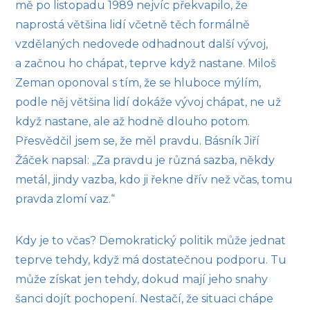
mě po listopadu 1989 nejvíc překvapilo, že
naprostá většina lidí včetně těch formálně
vzdělaných nedovede odhadnout další vývoj,
a začnou ho chápat, teprve když nastane. Miloš
Zeman oponoval s tím, že se hluboce mýlím,
podle něj většina lidí dokáže vývoj chápat, ne už
když nastane, ale až hodně dlouho potom.
Přesvědčil jsem se, že měl pravdu. Básník Jiří
Žáček napsal: „Za pravdu je různá sazba, někdy
metál, jindy vazba, kdo ji řekne dřív než včas, tomu
pravda zlomí vaz.“
Kdy je to včas? Demokratický politik může jednat
teprve tehdy, když má dostatečnou podporu. Tu
může získat jen tehdy, dokud mají jeho snahy
šanci dojít pochopení. Nestačí, že situaci chápe