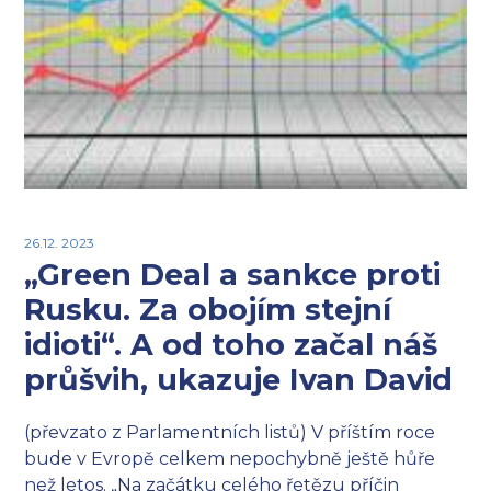
26.12. 2023
„Green Deal a sankce proti
Rusku. Za obojím stejní
idioti“. A od toho začal náš
průšvih, ukazuje Ivan David
(převzato z Parlamentních listů) V příštím roce
bude v Evropě celkem nepochybně ještě hůře
než letos. „Na začátku celého řetězu příčin