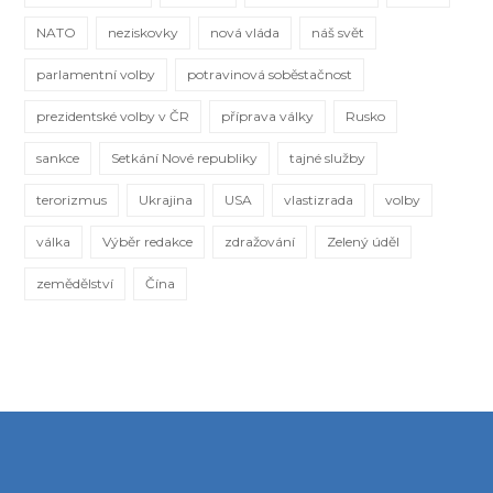
NATO
neziskovky
nová vláda
náš svět
parlamentní volby
potravinová soběstačnost
prezidentské volby v ČR
příprava války
Rusko
sankce
Setkání Nové republiky
tajné služby
terorizmus
Ukrajina
USA
vlastizrada
volby
válka
Výběr redakce
zdražování
Zelený úděl
zemědělství
Čína