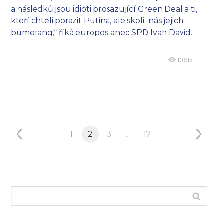
a následků jsou idioti prosazující Green Deal a ti,
kteří chtěli porazit Putina, ale skolil nás jejich
bumerang,“ říká europoslanec SPD Ivan David.
1061x
1
2
3
…
17