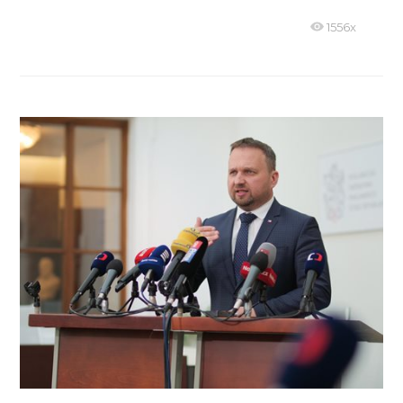
1556x