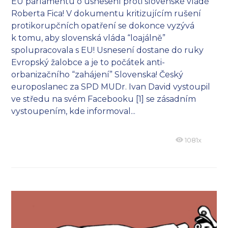
EU parlamentu o usnesení proti slovenské vládě
Roberta Fica! V dokumentu kritizujícím rušení
protikorupčních opatření se dokonce vyzývá
k tomu, aby slovenská vláda “loajálně”
spolupracovala s EU! Usnesení dostane do ruky
Evropský žalobce a je to počátek anti-
orbanizačního “zahájení” Slovenska! Český
europoslanec za SPD MUDr. Ivan David vystoupil
ve středu na svém Facebooku [1] se zásadním
vystoupením, kde informoval...
1081x