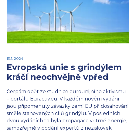
13.1. 2024
Evropská unie s grindýlem
kráčí neochvějně vpřed
Čerpám opět ze studnice eurounijního aktivismu
– portálu Euractiv.eu. V každém novém vydání
jsou připomenuty závazky zemí EU při dosahování
směle stanovených cílů grindýlu. V posledních
dvou vydáních to byla propagace větrné energie,
samozřejmě v podání expertů z neziskovek.