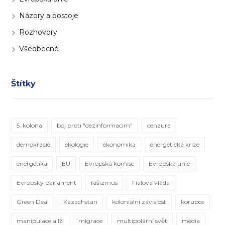
Názory a postoje
Rozhovory
Všeobecné
Štítky
5. kolona
boj proti "dezinformacím"
cenzura
demokracie
ekologie
ekonomika
energetická krize
energetika
EU
Evropská komise
Evropská unie
Evropský parlament
fašizmus
Fialova vláda
Green Deal
Kazachstan
koloniální závislost
korupce
manipulace a lži
migrace
multipolární svět
média