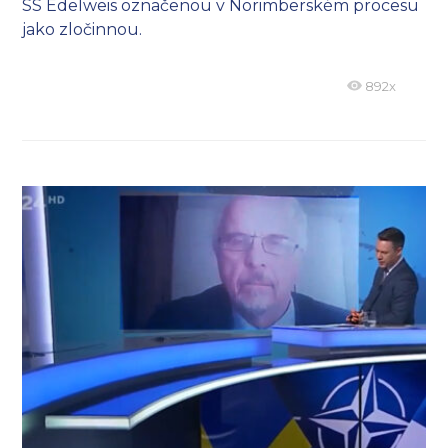
SS Edelweis označenou v Norimberském procesu
jako zločinnou.
892x