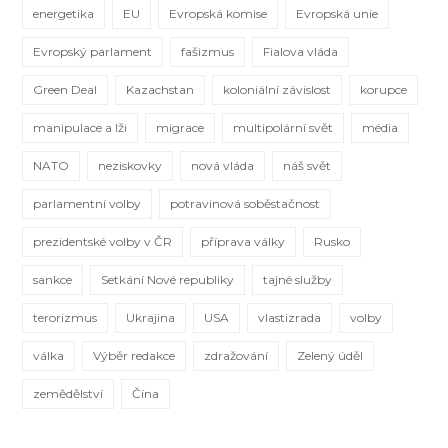
energetika
EU
Evropská komise
Evropská unie
Evropský parlament
fašizmus
Fialova vláda
Green Deal
Kazachstan
koloniální závislost
korupce
manipulace a lži
migrace
multipolární svět
média
NATO
neziskovky
nová vláda
náš svět
parlamentní volby
potravinová soběstačnost
prezidentské volby v ČR
příprava války
Rusko
sankce
Setkání Nové republiky
tajné služby
terorizmus
Ukrajina
USA
vlastizrada
volby
válka
Výběr redakce
zdražování
Zelený úděl
zemědělství
Čína