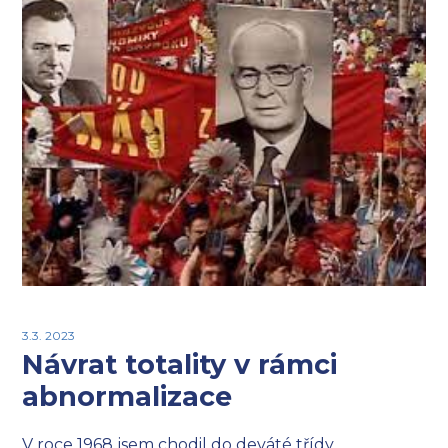
3.3. 2023
Návrat totality v rámci
abnormalizace
V roce 1968 jsem chodil do deváté třídy.