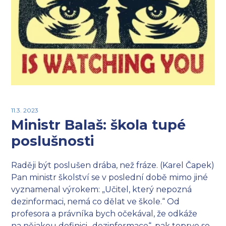
11.3. 2023
Ministr Balaš: škola tupé
poslušnosti
Raději být poslušen drába, než fráze. (Karel Čapek)
Pan ministr školství se v poslední době mimo jiné
vyznamenal výrokem: „Učitel, který nepozná
dezinformaci, nemá co dělat ve škole.“ Od
profesora a právníka bych očekával, že odkáže
na nějakou definici „dezinformace“, pak teprve se