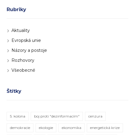
Rubriky
Aktuality
Evropská unie
Názory a postoje
Rozhovory
Všeobecné
Štítky
5. kolona
boj proti "dezinformacím"
cenzura
demokracie
ekologie
ekonomika
energetická krize