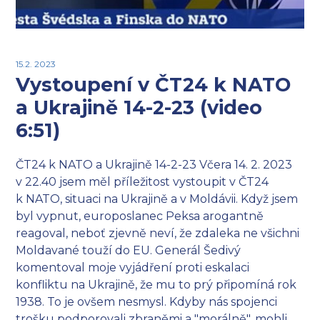
15.2. 2023
Vystoupení v ČT24 k NATO
a Ukrajině 14-2-23 (video
6:51)
ČT24 k NATO a Ukrajině 14-2-23 Včera 14. 2. 2023
v 22.40 jsem měl příležitost vystoupit v ČT24
k NATO, situaci na Ukrajině a v Moldávii. Když jsem
byl vypnut, europoslanec Peksa arogantně
reagoval, neboť zjevně neví, že zdaleka ne všichni
Moldavané touží do EU. Generál Šedivý
komentoval moje vyjádření proti eskalaci
konfliktu na Ukrajině, že mu to prý připomíná rok
1938. To je ovšem nesmysl. Kdyby nás spojenci
trošku podporovali zbraněmi a "morálně", mohli