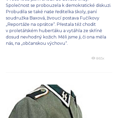
Společnost se probouzela k demokratické diskuzi.
Probudila se také naše ředitelka školy, paní
soudružka Baxová, živoucí postava Fučíkovy
„Reportáže na oprátce“. Přestala též chodit
v proletářském huberťáku a vytáhla ze skříně
dosud nevhodný kožich. Měli jsme ji, či ona měla
nás, na „občanskou výchovu“.
865x