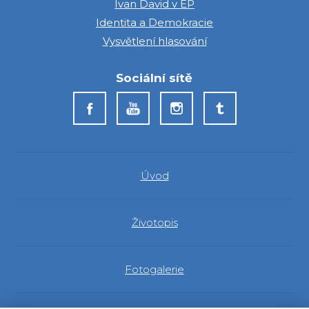
Ivan David v EP
Identita a Demokracie
Vysvětlení hlasování
Sociální sítě
Úvod
Životopis
Fotogalerie