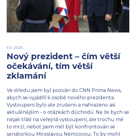
9.3. 2023
Nový prezident – čím větší
očekávání, tím větší
zklamání
Ve středu jsem byl pozván do CNN Prima News,
abych se vyjádřil k osobě nového prezidenta.
Vystoupení bylo ale zrušeno a nahrazeno asi
aktuálnějším - o otázkách důchodů. Ne že bych se
nějak třásl na veřejná vystoupení, ale trochu mě
to mrzí, neboť jsem měl být konfrontován se
senátorkou Miroslavou Němcovou. To by mohl