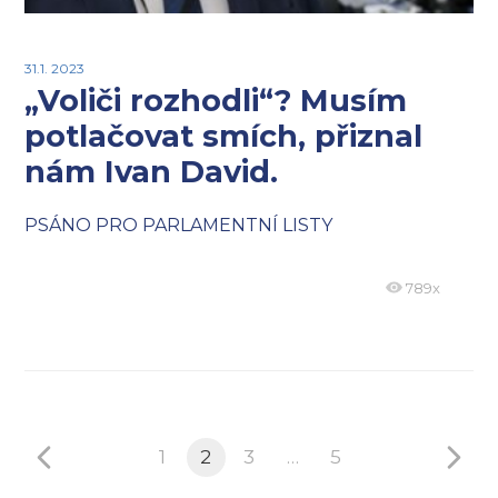
31.1. 2023
„Voliči rozhodli“? Musím
potlačovat smích, přiznal
nám Ivan David.
PSÁNO PRO PARLAMENTNÍ LISTY
789x
1
2
3
…
5