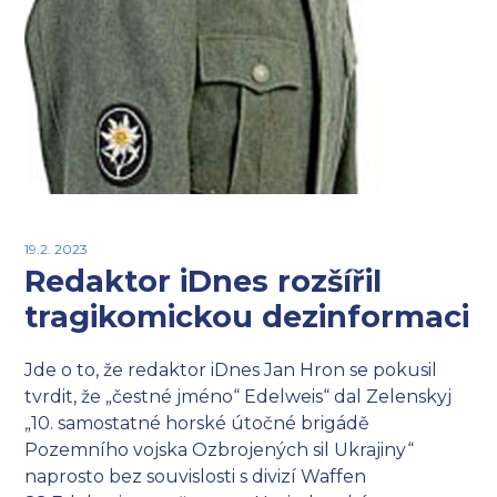
19.2. 2023
Redaktor iDnes rozšířil
tragikomickou dezinformaci
Jde o to, že redaktor iDnes Jan Hron se pokusil
tvrdit, že „čestné jméno“ Edelweis“ dal Zelenskyj
„10. samostatné horské útočné brigádě
Pozemního vojska Ozbrojených sil Ukrajiny“
naprosto bez souvislosti s divizí Waffen