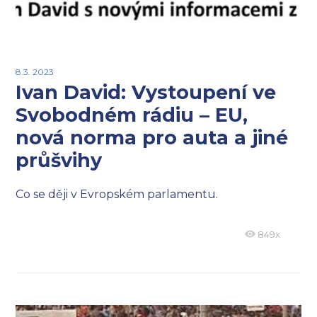
8.3. 2023
Ivan David: Vystoupení ve
Svobodném rádiu – EU,
nová norma pro auta a jiné
průšvihy
Co se ději v Evropském parlamentu.
849x