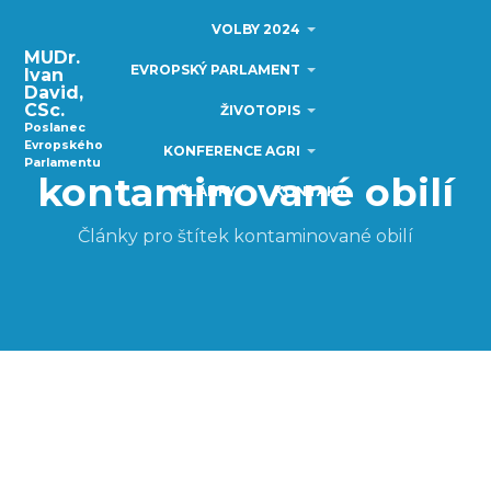
VOLBY 2024
MUDr.
EVROPSKÝ PARLAMENT
Ivan
David,
CSc.
ŽIVOTOPIS
Poslanec
Evropského
KONFERENCE AGRI
Parlamentu
kontaminované obilí
ČLÁNKY
KONTAKT
Články pro štítek kontaminované obilí