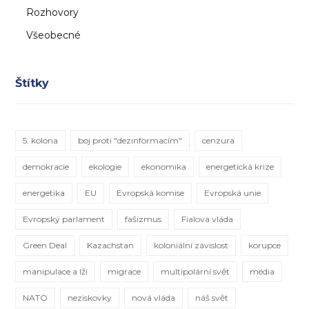
Rozhovory
Všeobecné
Štítky
5. kolona
boj proti "dezinformacím"
cenzura
demokracie
ekologie
ekonomika
energetická krize
energetika
EU
Evropská komise
Evropská unie
Evropský parlament
fašizmus
Fialova vláda
Green Deal
Kazachstan
koloniální závislost
korupce
manipulace a lži
migrace
multipolární svět
média
NATO
neziskovky
nová vláda
náš svět