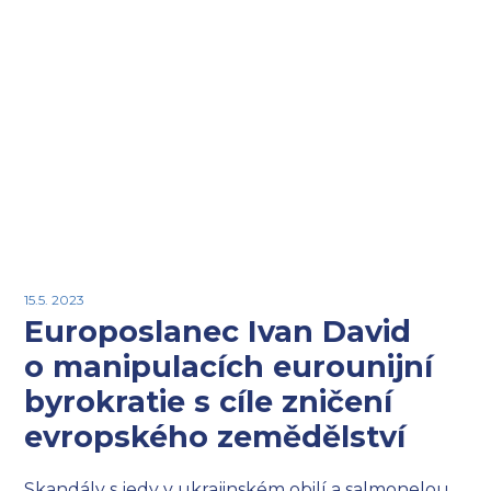
15.5. 2023
Europoslanec Ivan David
o manipulacích eurounijní
byrokratie s cíle zničení
evropského zemědělství
Skandály s jedy v ukrajinském obilí a salmonelou