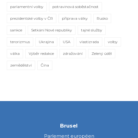
parlamentní volby
potravinová soběstačnost
prezidentské volby v ČR
příprava války
Rusko
sankce
Setkání Nové republiky
tajné služby
terorizmus
Ukrajina
USA
vlastizrada
volby
válka
Výběr redakce
zdražování
Zelený úděl
zemědělství
Čína
Brusel
Parlement européen