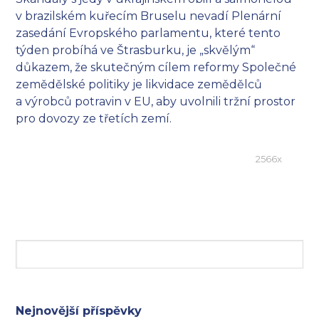
v brazilském kuřecím Bruselu nevadí Plenární
zasedání Evropského parlamentu, které tento
týden probíhá ve Štrasburku, je „skvělým“
důkazem, že skutečným cílem reformy Společné
zemědělské politiky je likvidace zemědělců
a výrobců potravin v EU, aby uvolnili tržní prostor
pro dovozy ze třetích zemí.
2566x
Nejnovější příspěvky