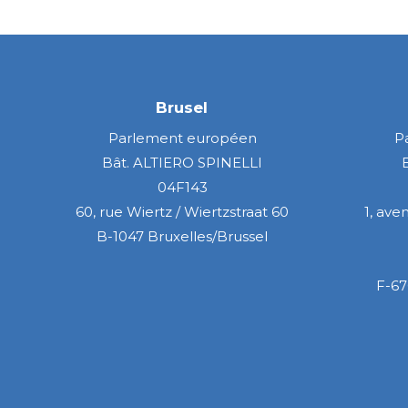
Brusel
Parlement européen
P
Bât. ALTIERO SPINELLI
04F143
60, rue Wiertz / Wiertzstraat 60
1, ave
B-1047 Bruxelles/Brussel
F-67