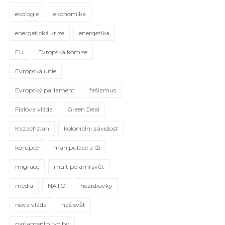
ekologie
ekonomika
energetická krize
energetika
EU
Evropská komise
Evropská unie
Evropský parlament
fašizmus
Fialova vláda
Green Deal
Kazachstan
koloniální závislost
korupce
manipulace a lži
migrace
multipolární svět
média
NATO
neziskovky
nová vláda
náš svět
parlamentní volby