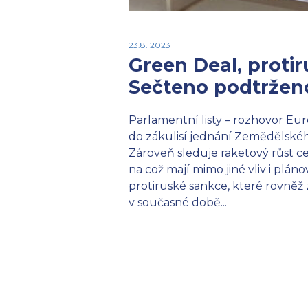
23.8. 2023
Green Deal, proti
Sečteno podtrženo
Parlamentní listy – rozhovor E
do zákulisí jednání Zemědělské
Zároveň sleduje raketový růst ce
na což mají mimo jiné vliv i plá
protiruské sankce, které rovněž
v současné době...