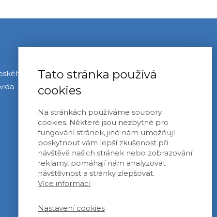
Kontakt
Tato stránka používá
opského
david@spd.cz
vida
cookies
Odkazy
Na stránkách používáme soubory
Ivan David v EP
cookies. Některé jsou nezbytné pro
Identita a Demokracie
fungování stránek, jiné nám umožňují
Vysvětlení hlasování
poskytnout vám lepší zkušenost při
návštěvě našich stránek nebo zobrazování
reklamy, pomáhají nám analyzovat
návštěvnost a stránky zlepšovat.
Více informací
Nastavení cookies