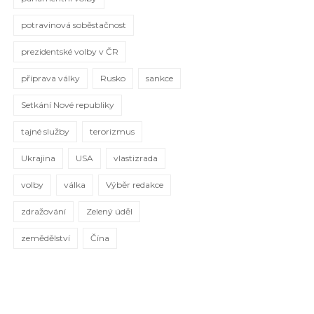
potravinová soběstačnost
prezidentské volby v ČR
příprava války
Rusko
sankce
Setkání Nové republiky
tajné služby
terorizmus
Ukrajina
USA
vlastizrada
volby
válka
Výběr redakce
zdražování
Zelený úděl
zemědělství
Čína