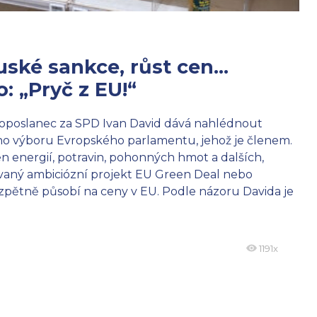
ruské sankce, růst cen…
: „Pryč z EU!“
uroposlanec za SPD Ivan David dává nahlédnout
ho výboru Evropského parlamentu, jehož je členem.
n energií, potravin, pohonných hmot a dalších,
novaný ambiciózní projekt EU Green Deal nebo
 zpětně působí na ceny v EU. Podle názoru Davida je
1191x