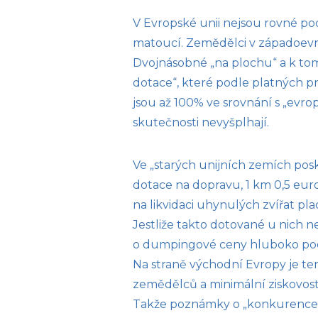
V Evropské unii nejsou rovné po
matoucí. Zemědělci v západoevro
Dvojnásobné „na plochu“ a k to
dotace“, které podle platných p
jsou až 100% ve srovnání s „evrop
skutečnosti nevyšplhají.
Ve „starých unijních zemích pos
dotace na dopravu, 1 km 0,5 euro,
na likvidaci uhynulých zvířat pla
Jestliže takto dotované u nich n
o dumpingové ceny hluboko pod
Na straně východní Evropy je t
zemědělců a minimální ziskovost
Takže poznámky o „konkurencesc