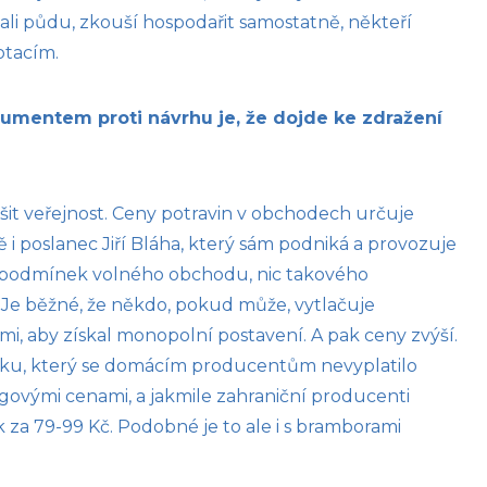
li půdu, zkouší hospodařit samostatně, někteří
otacím.
gumentem proti návrhu je, že dojde ke zdražení
šit veřejnost. Ceny potravin v obchodech určuje
ě i poslanec Jiří Bláha, který sám podniká a provozuje
 podmínek volného obchodu, nic takového
. Je běžné, že někdo, pokud může, vytlačuje
, aby získal monopolní postavení. A pak ceny zvýší.
áku, který se domácím producentům nevyplatilo
ovými cenami, a jakmile zahraniční producenti
k za 79-99 Kč. Podobné je to ale i s bramborami