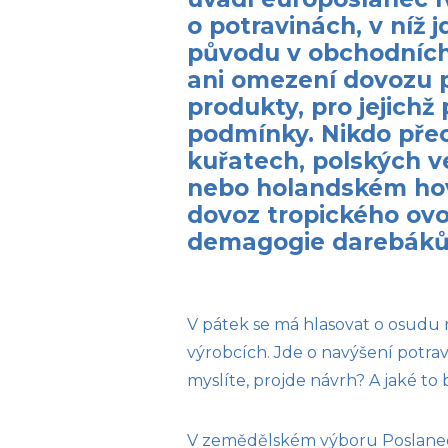
o potravinách, v níž 
původu v obchodních
ani omezení dovozu p
produkty, pro jejich
podmínky. Nikdo přec
kuřatech, polských 
nebo holandském ho
dovoz tropického ovo
demagogie darebáků,
V pátek se má hlasovat o osudu 
výrobcích. Jde o navýšení potra
myslíte, projde návrh? A jaké t
V zemědělském výboru Poslaneck