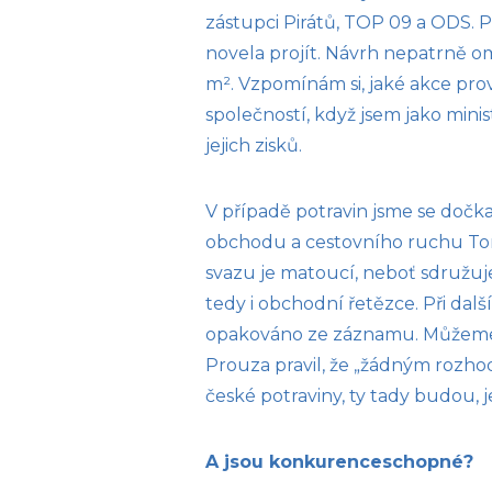
zástupci Pirátů, TOP 09 a ODS.
novela projít. Návrh nepatrně o
m². Vzpomínám si, jaké akce pr
společností, když jsem jako min
jejich zisků.
V případě potravin jsme se doč
obchodu a cestovního ruchu To
svazu je matoucí, neboť sdružuj
tedy i obchodní řetězce. Při da
opakováno ze záznamu. Můžeme há
Prouza pravil, že „žádným rozh
české potraviny, ty tady budou,
A jsou konkurenceschopné?