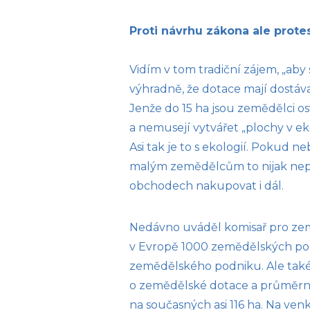
Proti návrhu zákona ale pro
Vidím v tom tradiční zájem, „aby
výhradně, že dotace mají dostáva
Jenže do 15 ha jsou zemědělci 
a nemusejí vytvářet „plochy v ek
Asi tak je to s ekologií. Pokud 
malým zemědělcům to nijak nepr
obchodech nakupovat i dál.
Nedávno uváděl komisař pro zem
v Evropě 1000 zemědělských po
zemědělského podniku. Ale také 
o zemědělské dotace a průměrná 
na současných asi 116 ha. Na ven