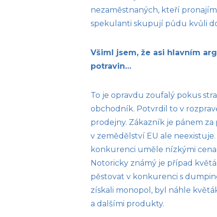
nezaměstnaných, kteří pronajíma
spekulanti skupují půdu kvůli d
Všiml jsem, že asi hlavním ar
potravin…
To je opravdu zoufalý pokus stra
obchodník. Potvrdil to v rozprav
prodejny. Zákazník je pánem za
v zemědělství EU ale neexistuje
konkurenci uměle nízkými cenami
Notoricky známý je případ květ
pěstovat v konkurenci s dumping
získali monopol, byl náhle květá
a dalšími produkty.