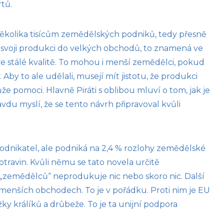
tů.
několika tisícům zemědělských podniků, tedy přesně
t svoji produkci do velkých obchodů, to znamená ve
ve stálé kvalitě. To mohou i menší zemědělci, pokud
 Aby to ale udělali, musejí mít jistotu, že produkci
že pomoci. Hlavně Piráti s oblibou mluví o tom, jak je
ravdu myslí, že se tento návrh připravoval kvůli
odnikatel, ale podniká na 2,4 % rozlohy zemědělské
travin. Kvůli němu se tato novela určitě
 „zemědělců“ neprodukuje nic nebo skoro nic. Další
 menších obchodech. To je v pořádku. Proti nim je EU
y králíků a drůbeže. To je ta unijní podpora