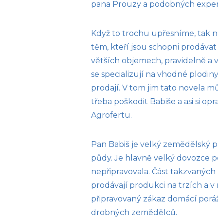
pana Prouzy a podobných exper
Když to trochu upřesníme, tak 
těm, kteří jsou schopni prodáva
větších objemech, pravidelně a 
se specializují na vhodné plodiny.
prodají. V tom jim tato novela mů
třeba poškodit Babiše a asi si op
Agrofertu.
Pan Babiš je velký zemědělský p
půdy. Je hlavně velký dovozce po
nepřipravovala. Část takzvaných
prodávají produkci na trzích a v
připravovaný zákaz domácí porážk
drobných zemědělců.