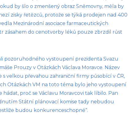
 Pokud by šlo o zmenšený obraz Sněmovny, měla by
mezí zisky řetězců, protože se týká prodejen nad 400
ovedla Mezinárodní asociace farmaceutických
istr zásahem do cenotvorby léků pouze zbrzdil růst
kali pozoruhodného vystoupení prezidenta Svazu
máše Prouzy v Otázkách Václava Moravce. Název
e s velkou převahou zahraniční firmy působící v ČR,
lších Otázkách VM na toto téma bylo jeho vystoupení
dat, proč se Václavu Moravcovi tak líbilo. Pan
odnutím Státní plánovací komise tady nebudou
 jestliže budou konkurenceschopné“.