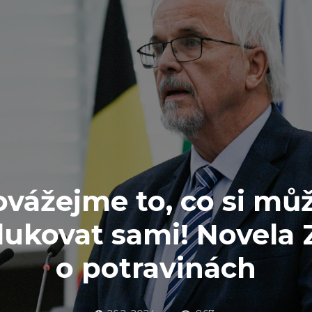
vážejme to, co si m
ukovat sami! Novela
o potravinách