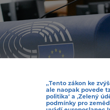
„Tento zákon ke zvýš
ale naopak povede t
politika‘ a ‚Zelený úd
podmínky pro zemědě
uvádí europoslanec I