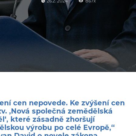
26.2. 2024
867x
ení cen nepovede. Ke zvýšení cen
zv. ‚Nová společná zemědělská
ěl‘, které zásadně zhoršují
lskou výrobu po celé Evropě,“
van David o novele zákona