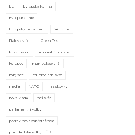
EU
Evropská komise
Evropská unie
Evropský parlament
fašizmus
Fialova vláda
Green Deal
Kazachstan
koloniální závislost
korupce
manipulace a lži
migrace
multipolární svět
média
NATO
neziskovky
nová vláda
náš svět
parlamentní volby
potravinová soběstačnost
prezidentské volby v ČR