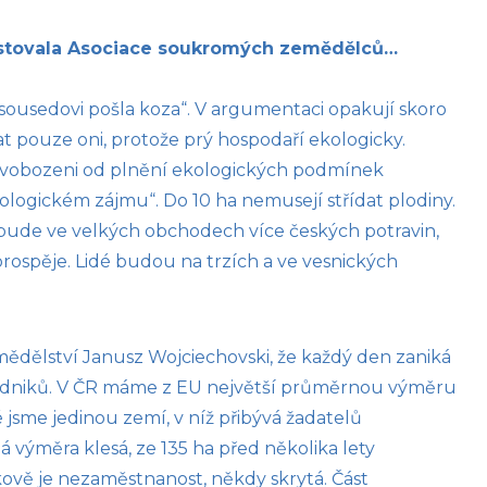
testovala Asociace soukromých zemědělců…
 sousedovi pošla koza“. V argumentaci opakují skoro
t pouze oni, protože prý hospodaří ekologicky.
osvobozeni od plnění ekologických podmínek
ologickém zájmu“. Do 10 ha nemusejí střídat plodiny.
nebude ve velkých obchodech více českých potravin,
ospěje. Lidé budou na trzích a ve vesnických
ědělství Janusz Wojciechovski, že každý den zaniká
dniků. V ČR máme z EU největší průměrnou výměru
jsme jedinou zemí, v níž přibývá žadatelů
výměra klesá, ze 135 ha před několika lety
kově je nezaměstnanost, někdy skrytá. Část