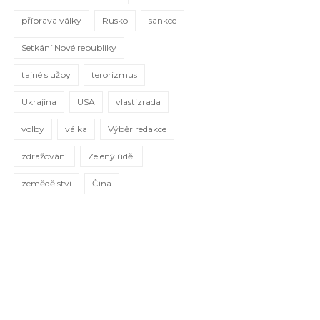
příprava války
Rusko
sankce
Setkání Nové republiky
tajné služby
terorizmus
Ukrajina
USA
vlastizrada
volby
válka
Výběr redakce
zdražování
Zelený úděl
zemědělství
Čína