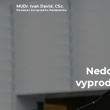
MUDr. Ivan David, CSc.
Poslanec Evropského Parlamentu
Nedo
vyprod