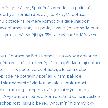
dmínky. I název „Společná zemědělská politika“ je
pských zemích dostávají až 4x vyšší dotace.
mu dotace na některé komodity a dále „národní
ravidel smějí státy EU poskytovat svým zemědělcům,
skými“, u nás smějí být 35%, ale výš než k 10% se ve
kytují dotace na řadu komodit, na vývoz a dokonce
 čím vozí dál, tím levněji. Dále například mají dotace
cené z rozpočtu zdravotnictví, a lokální dotace.
eprodejné potraviny posílají k nám, pak jde
 skutečnými náklady a nekalou konkurenci.
ento dumping kompenzován jen nízkými příjmy
í. A vykoupen nedostatkem prostředků na investice.
hopnosti“ jsou blbé řeči. Ano, míním tím výroky