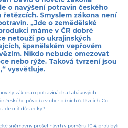
jde o navýšení potravin českého
 řetězcích. Smyslem zákona není
otravin. „Jde o zemědělské
ž produkci máme v ČR dobré
e netouží po ukrajinských
vejcích, španělském vepřovém
vězím. Nikdo nebude omezovat
ce nebo rýže. Taková tvrzení jsou
“ vysvětluje.
novely zákona o potravinách a tabákových
vin českého původu v obchodních řetězcích. Co
o bude mít důsledky?
é sněmovny prošel návrh v poměru 10:4, proti byli