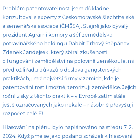
Problém patentovatelnosti jsem důkladně
konzultoval s experty z Českomoravské šlechtitelské
a semenářské asociace (ČMŠSA). Stejně jako bývalý
prezident Agrární komory a šéf zemědělsko
potravinářského holdingu Rabbit Trhový Štěpánov
Zdeněk Jandejsek, který sbíral zkušenosti
o fungování zemědělství na polovině zeměkoule, mi
předložili řadu důkazů o doslova gangsterských
praktikách, jimiž největší firmy v zemích, kde je
patentování rostli možné, terorizují zemědělce. Jejich
roční zisky z těchto praktik – v Evropě zatím stále
ještě označovaných jako nekalé – násobně převyšují
rozpočet celé EU.
Hlasování na plénu bylo naplánováno na středu 7. 2.
2024. Když jsme se jako poslanci scházeli k hlasování