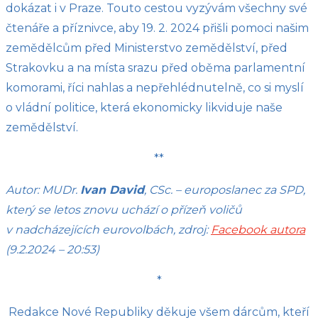
dokázat i v Praze. Touto cestou vyzývám všechny své
čtenáře a příznivce, aby 19. 2. 2024 přišli pomoci našim
zemědělcům před Ministerstvo zemědělství, před
Strakovku a na místa srazu před oběma parlamentní
komorami, říci nahlas a nepřehlédnutelně, co si myslí
o vládní politice, která ekonomicky likviduje naše
zemědělství.
**
Autor: MUDr.
Ivan David
, CSc. – europoslanec za SPD,
který se letos znovu uchází o přízeň voličů
v nadcházejících eurovolbách, zdroj:
Facebook autora
(9.2.2024 – 20:53)
*
Redakce Nové Republiky děkuje všem dárcům, kteří