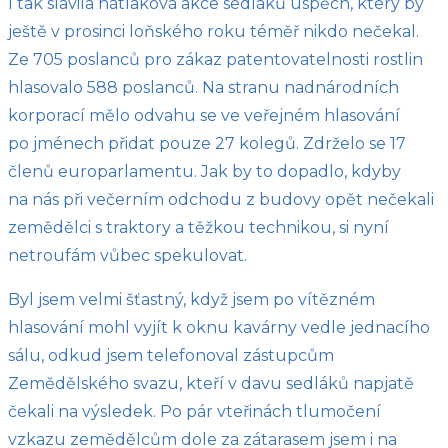
I tak slavila nátlaková akce sedláků úspěch, který by
ještě v prosinci loňského roku téměř nikdo nečekal.
Ze 705 poslanců pro zákaz patentovatelnosti rostlin
hlasovalo 588 poslanců. Na stranu nadnárodních
korporací mělo odvahu se ve veřejném hlasování
po jménech přidat pouze 27 kolegů. Zdrželo se 17
členů europarlamentu. Jak by to dopadlo, kdyby
na nás při večerním odchodu z budovy opět nečekali
zemědělci s traktory a těžkou technikou, si nyní
netroufám vůbec spekulovat.
Byl jsem velmi šťastný, když jsem po vítězném
hlasování mohl vyjít k oknu kavárny vedle jednacího
sálu, odkud jsem telefonoval zástupcům
Zemědělského svazu, kteří v davu sedláků napjatě
čekali na výsledek. Po pár vteřinách tlumočení
vzkazu zemědělcům dole za zátarasem jsem i na