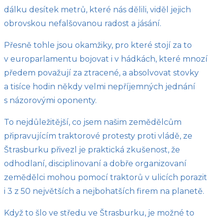
dálku desítek metrů, které nás dělili, viděl jejich
obrovskou nefalšovanou radost a jásání.
Přesně tohle jsou okamžiky, pro které stojí za to
v europarlamentu bojovat i v hádkách, které mnozí
předem považují za ztracené, a absolvovat stovky
a tisíce hodin někdy velmi nepříjemných jednání
s názorovými oponenty.
To nejdůležitější, co jsem našim zemědělcům
připravujícím traktorové protesty proti vládě, ze
Štrasburku přivezl je praktická zkušenost, že
odhodlaní, disciplinovaní a dobře organizovaní
zemědělci mohou pomocí traktorů v ulicích porazit
i 3 z 50 největších a nejbohatších firem na planetě.
Když to šlo ve středu ve Štrasburku, je možné to