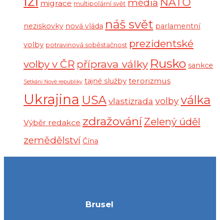
lži
NATO
média
migrace
multipolární svět
náš svět
neziskovky
nová vláda
parlamentní
prezidentské
volby
potravinová soběstačnost
Rusko
volby v ČR
příprava války
sankce
terorizmus
tajné služby
Setkání Nové republiky
Ukrajina
USA
válka
vlastizrada
volby
zdražování
Zelený úděl
Výběr redakce
zemědělství
Čína
Brusel