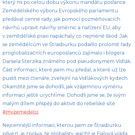
který mi po celou dobu výkonu mandátu poslance
Zemědělského výboru Evropského parlamentu
předával cenné rady, jak pomocí pozměňovacích
návrhů upravit návrhy směrnic a nařízení EU, aby
v zemědělské praxi napáchaly co nejméně škod. Jak
se zemědělcům ve Štrasburku podařilo prolomit řady
proglobalizačních europoslanců zajímalo i blogera
Daniela Sterzika známého pod pseudonymem Vidlák.
Část informací, které jsem mu předal, a které už lze
pustit mezi čtenáře, zveřejní na Vidlákových kydech.
Okamžitě jsme se dohodli, jak vzájemnou výměnu
informací ještě urychlíme. Dohodli jsme se, že svým
malým dílem přispěji do aktivit do rebelské sítě
#myzemedelci
.
Nejcennější informaci, kterou jsem ze Štrasburku
přivezl, je zpráva, že globalisty, jejichž je Fialová vláda