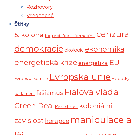
Rozhovory
Všeobecné
Štítky
cenzura
5. kolona
boj proti "dezinformacím"
demokracie
ekonomika
ekologie
energetická krize
EU
energetika
Evropská unie
Evropská komise
Evropský
Fialova vláda
fašizmus
parlament
Green Deal
koloniální
Kazachstan
manipulace a
závislost
korupce