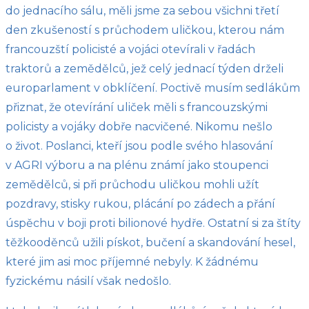
do jednacího sálu, měli jsme za sebou všichni třetí
den zkušeností s průchodem uličkou, kterou nám
francouzští policisté a vojáci otevírali v řadách
traktorů a zemědělců, jež celý jednací týden drželi
europarlament v obklíčení. Poctivě musím sedlákům
přiznat, že otevírání uliček měli s francouzskými
policisty a vojáky dobře nacvičené. Nikomu nešlo
o život. Poslanci, kteří jsou podle svého hlasování
v AGRI výboru a na plénu známí jako stoupenci
zemědělců, si při průchodu uličkou mohli užít
pozdravy, stisky rukou, plácání po zádech a přání
úspěchu v boji proti bilionové hydře. Ostatní si za štíty
těžkooděnců užili pískot, bučení a skandování hesel,
které jim asi moc příjemné nebyly. K žádnému
fyzickému násilí však nedošlo.