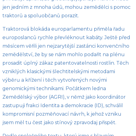
jen jedním z mnoha údů, mohou zemědělci s pomoc
traktorů a spoluobčanů porazit.
Traktorová blokáda europarlamentu přiměla řadu
europoslanců rychle převléknout kabáty. Ještě před
měsícem věřili jen nejzarytější zastánci konvenčního
zemědělství, že by se nám mohlo podařit na plénu
prosadit úplný zákaz patentovatelnosti rostlin. Těch
vzniklých klasickými šlechtitelskými metodami
výběru a křížení i těch vytvořených novými
genomickými technikami. Počátkem ledna
Zemědělský výbor (AGRI), v němž jako koordinátor
zastupuji frakci Identita a demokracie (ID), schválil
kompromisní pozměňovací návrh, k jehož vzniku
jsem měl tu čest jako stínový zpravodaj přispět.
Podle společného textu, který jsme s hlavním