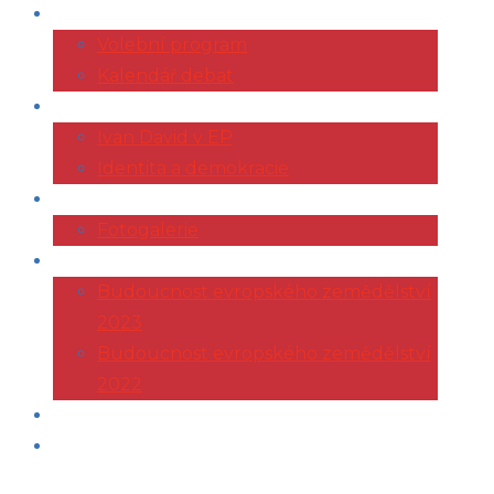
VOLBY 2024
Volební program
Kalendář debat
EVROPSKÝ PARLAMENT
Ivan David v EP
Identita a demokracie
ŽIVOTOPIS
Fotogalerie
KONFERENCE AGRI
Budoucnost evropského zemědělství
2023
Budoucnost evropského zemědělství
2022
ČLÁNKY
KONTAKT