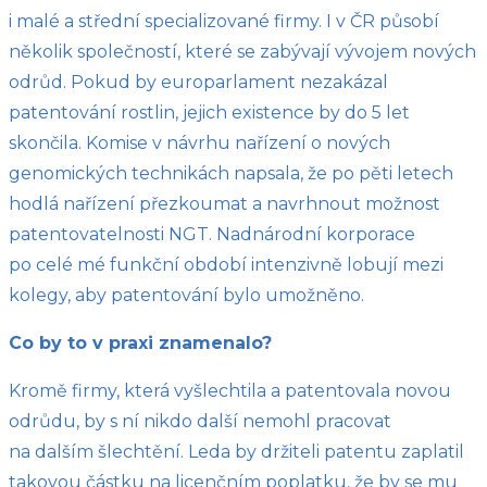
i malé a střední specializované firmy. I v ČR působí
několik společností, které se zabývají vývojem nových
odrůd. Pokud by europarlament nezakázal
patentování rostlin, jejich existence by do 5 let
skončila. Komise v návrhu nařízení o nových
genomických technikách napsala, že po pěti letech
hodlá nařízení přezkoumat a navrhnout možnost
patentovatelnosti NGT. Nadnárodní korporace
po celé mé funkční období intenzivně lobují mezi
kolegy, aby patentování bylo umožněno.
Co by to v praxi znamenalo?
Kromě firmy, která vyšlechtila a patentovala novou
odrůdu, by s ní nikdo další nemohl pracovat
na dalším šlechtění. Leda by držiteli patentu zaplatil
takovou částku na licenčním poplatku, že by se mu