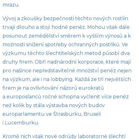
mrazu.
Vývoj a zkoušky bezpečnosti těchto nových rostlin
trvají dlouho a stojí hodně peněz. Mohou však dále
posunout zemědělství směrem k vyšším výnosů a k
možnosti snížení spotřeby ochranných postřiků. Ve
výzkumu těchto šlechtitelských metod působí dva
druhy firem. Obří nadnárodní korporace, které mají
pro našince nepředstavitelné množství peněz nejen
na výzkum, ale i na lobbying. Každá ze tří největších
firem je na ovlivňování názorů eurokratů
a europoslanců ročně schopna vyčlenit více peněz
než kolik by stála výstavba nových budov
europarlamentu ve Štrasburku, Bruseli
i Lucemburku.
Kromě nich však nové odrůdy laboratorně šlechtí