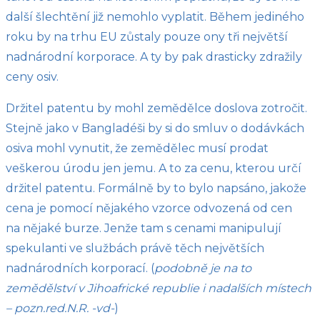
další šlechtění již nemohlo vyplatit. Během jediného
roku by na trhu EU zůstaly pouze ony tři největší
nadnárodní korporace. A ty by pak drasticky zdražily
ceny osiv.
Držitel patentu by mohl zemědělce doslova zotročit.
Stejně jako v Bangladéši by si do smluv o dodávkách
osiva mohl vynutit, že zemědělec musí prodat
veškerou úrodu jen jemu. A to za cenu, kterou určí
držitel patentu. Formálně by to bylo napsáno, jakože
cena je pomocí nějakého vzorce odvozená od cen
na nějaké burze. Jenže tam s cenami manipulují
spekulanti ve službách právě těch největších
nadnárodních korporací. (
podobně je na to
zemědělství v Jihoafrické republie i nadalších místech
– pozn.red.N.R. -vd-
)