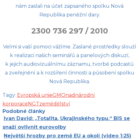
nám zaslali na účet zapsaného spolku Nová
Republika peněžní dary.
2300 736 297 / 2010
Velmi si vaší pomoci vážíme. Zaslané prostředky slouží
k realizaci našich seminářů a panelových diskuzí,
k jejich audiovizuálnímu záznamu, tvorbě podcastů
a zveřejnění a k rozšíření činnosti a působení spolku
Nová Republika.
Tagy:
Evropská unie
GMO
nadnárodní
korporace
NGT
zemědělství
Podobné články
Ivan David: „Totalita. Ukrajinského typu.“ BIS se
snaží ovlivnit eurovolby
Největší hrozby pro země EU a okolí (video 1:25)