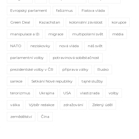
Evropský parlament
fašizmus
Fialova vláda
Green Deal
Kazachstan
koloniální závislost
korupce
manipulace a lži
migrace
multipolární svět
média
NATO
neziskovky
nová vláda
náš svět
parlamentní volby
potravinová soběstačnost
prezidentské volby v ČR
příprava války
Rusko
sankce
Setkání Nové republiky
tajné služby
terorizmus
Ukrajina
USA
vlastizrada
volby
válka
Výběr redakce
zdražování
Zelený úděl
zemědělství
Čína