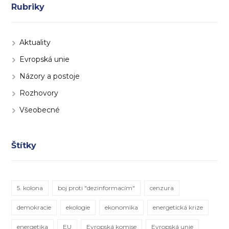
Rubriky
Aktuality
Evropská unie
Názory a postoje
Rozhovory
Všeobecné
Štítky
5. kolona
boj proti "dezinformacím"
cenzura
demokracie
ekologie
ekonomika
energetická krize
energetika
EU
Evropská komise
Evropská unie