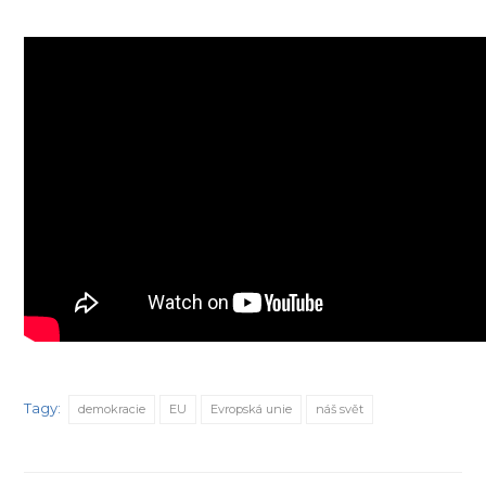
Tagy:
demokracie
EU
Evropská unie
náš svět