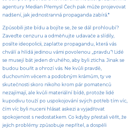
agentury Median Přemysl Čech pak může projevovat
nadšení, jak jednostranná propaganda zabírá.*
Způsobili jste bídu a bojíte se, že se dál prohloubí?
Zaveďte cenzuru a odměňujte udavače a slídily,
posilte ideopolicii, zaplaťte propagandu, která vás
chválí a hlídá jedinou vámi povolenou „pravdu“! Lidé
se musejí bát jeden druhého, aby byli zticha. Jinak se
budou bouřit a ohrozí vás. Ne kvůli pravdě,
duchovním věcem a podobným krámům, ty ve
skutečnosti skoro nikoho krom pár pomatenců
nezajímají, ale kvůli materiální bídě, protože lidé
kupodivu touží po uspokojování svých potřeb tím víc,
čím víc byli nuceni hlásat askezi a vyjadřovat
spokojenost s nedostatkem. Co kdyby přestali věřit, že
jejich problémy způsobuje nepřítel, a dospěli