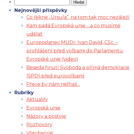
Vyhledávání
Nejnovější příspěvky
Co řekne „Ursula“, na tom tak moc nezáleží
Kam padá Evropská unie …a co musíme
udělat
Europoslanec MUDr. Ivan David, CSc. –
prohlášení před volbami do Parlamentu
Evropské unie (video)
Beseda hnutí Svoboda a přímá demokracie
(SPD) před eurovolbami
Přece by nám nelhali…
Rubriky
Aktuality
Evropská unie
Názory a postoje
Rozhovory
Všeobecné