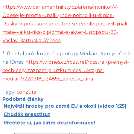
https://www.parlamentnilisty.cz/arena/monitor/V-
Odese-je-proste-upalili-jinde-pohrbili-u-silnice-
Ruskym-pokusum-je-nutne-se-rychle-postavit-jinak-
mate-valku-rika-diplomat-a-akter-Listopadu-89-
Vaclav-Bartuska-372444
* Ředitel průzkumné agentury Median Přemysl Čech
na IDnes:
https://tv.idnes.cz/rozstrel/rozstrel-premysl-
cech-cely-zaznam-pruzkum-cesi-ukrajina-
median.V220318_124855_idnestv_jaha
Tagy:
cenzura
Podobné články
Největší hrozby pro země EU a okolí (video 1:25)
Chudák presstitut
Přečtěte si, jak šířím dezinformace!