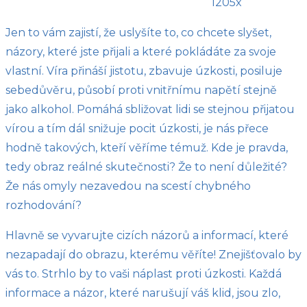
1205x
Jen to vám zajistí, že uslyšíte to, co chcete slyšet,
názory, které jste přijali a které pokládáte za svoje
vlastní. Víra přináší jistotu, zbavuje úzkosti, posiluje
sebedůvěru, působí proti vnitřnímu napětí stejně
jako alkohol. Pomáhá sbližovat lidi se stejnou přijatou
vírou a tím dál snižuje pocit úzkosti, je nás přece
hodně takových, kteří věříme témuž. Kde je pravda,
tedy obraz reálné skutečnosti? Že to není důležité?
Že nás omyly nezavedou na scestí chybného
rozhodování?
Hlavně se vyvarujte cizích názorů a informací, které
nezapadají do obrazu, kterému věříte! Znejišťovalo by
vás to. Strhlo by to vaši náplast proti úzkosti. Každá
informace a názor, které narušují váš klid, jsou zlo,