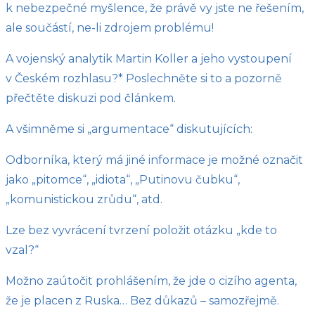
k nebezpečné myšlence, že právě vy jste ne řešením,
ale součástí, ne-li zdrojem problému!
A vojenský analytik Martin Koller a jeho vystoupení
v Českém rozhlasu?* Poslechněte si to a pozorně
přečtěte diskuzi pod článkem.
A všimněme si „argumentace“ diskutujících:
Odborníka, který má jiné informace je možné označit
jako „pitomce“, „idiota“, „Putinovu čubku“,
„komunistickou zrůdu“, atd.
Lze bez vyvrácení tvrzení položit otázku „kde to
vzal?“
Možno zaútočit prohlášením, že jde o cizího agenta,
že je placen z Ruska… Bez důkazů – samozřejmě.