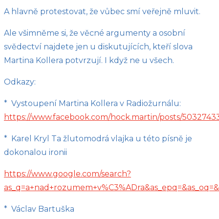
A hlavně protestovat, že vůbec smí veřejně mluvit.
Ale všimněme si, že věcné argumenty a osobní
svědectví najdete jen u diskutujících, kteří slova
Martina Kollera potvrzují. I když ne u všech.
Odkazy:
* Vystoupení Martina Kollera v Radiožurnálu:
https://www.facebook.com/hock.martin/posts/5032743
* Karel Kryl Ta žlutomodrá vlajka u této písně je
dokonalou ironii
https://www.google.com/search?
as_q=a+nad+rozumem+v%C3%ADra&as_epq=&as_oq=&as_e
* Václav Bartuška