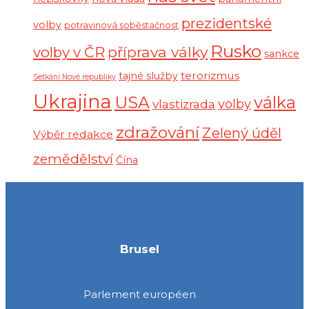
prezidentské
volby
potravinová soběstačnost
Rusko
volby v ČR
příprava války
sankce
terorizmus
tajné služby
Setkání Nové republiky
Ukrajina
USA
válka
vlastizrada
volby
zdražování
Zelený úděl
Výběr redakce
zemědělství
Čína
Brusel
Parlement européen