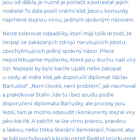
jsou od ďábla, je nutné je potlačit a potrestat jejich
nositele! To dále posílí vnitřní klid, jistotu komunity
naplněné stejnou vírou, jediným správným názorem.
Nelze tolerovat odpadlíky, kteří mají tolik drzosti, že
čerpají ze zakázaných zdrojů narušujících jistotu,
zpochybňujících jediný správný názor. Přece
nepotřebujeme myšlenky, které jsou duchu naší víry
cizí. Nejlepší by bylo kacíře upálit nebo zakopat
u cesty, ať máte klid, jak doporučil diplomat Václav
Bartuška*. „Není člověk, není problém“, jak navrhoval
a praktikoval Stalin. Jde to i bez soudu podle
doporučení diplomata Bartušky, ale procesy jsou
lepší, tam je možno odsoudit i konkurenty stejné víry
jako kacíře. A zaštítit se lze vírou pravou, pravdou
a láskou, nebo třeba liberální demokracií, hlavně, aby
se báli pochybovači a konkurenti! Ředitel průzkumné