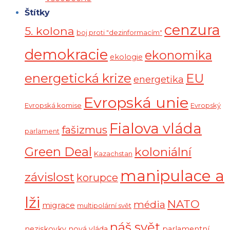
Štítky
cenzura
5. kolona
boj proti "dezinformacím"
demokracie
ekonomika
ekologie
energetická krize
EU
energetika
Evropská unie
Evropská komise
Evropský
Fialova vláda
fašizmus
parlament
Green Deal
koloniální
Kazachstan
manipulace a
závislost
korupce
lži
NATO
média
migrace
multipolární svět
náš svět
neziskovky
nová vláda
parlamentní