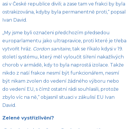
asi v České republice divili; a zase tam ve frakci by byla
ostrakizována, kdyby byla permanentně proti,“ popsal
Ivan David.
„My jsme byli označeni předchozím předsedou
europarlamentu jako ultrapravice, proti které je třeba
vytvořit hráz.
Cordon sanitaire
, tak se říkalo kdysi v 19.
století systému, který měl vyloučit šíření nakažlivých
chorob v armádě, kdy to byla naprostá izolace. Takže
nikdo z naší frakce nesmí být funkcionářem, nesmí
být nikam zvolen do vedení žádného výboru nebo
do vedení EU, s čímž ostatní rádi souhlasili, protože
zbylo víc na ně,“ objasnil situaci v zákulisí EU Ivan
David.
Zelené vystřízlivění?