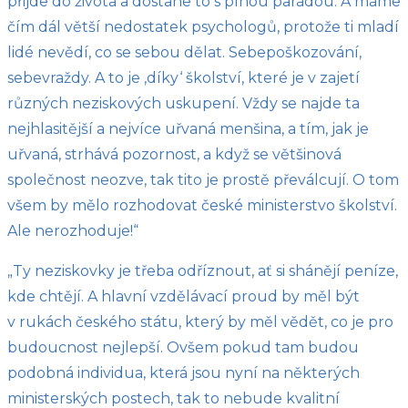
přijde do života a dostane to s plnou parádou. A máme
čím dál větší nedostatek psychologů, protože ti mladí
lidé nevědí, co se sebou dělat. Sebepoškozování,
sebevraždy. A to je ‚díky‘ školství, které je v zajetí
různých neziskových uskupení. Vždy se najde ta
nejhlasitější a nejvíce uřvaná menšina, a tím, jak je
uřvaná, strhává pozornost, a když se většinová
společnost neozve, tak tito je prostě převálcují. O tom
všem by mělo rozhodovat české ministerstvo školství.
Ale nerozhoduje!“
„Ty neziskovky je třeba odříznout, ať si shánějí peníze,
kde chtějí. A hlavní vzdělávací proud by měl být
v rukách českého státu, který by měl vědět, co je pro
budoucnost nejlepší. Ovšem pokud tam budou
podobná individua, která jsou nyní na některých
ministerských postech, tak to nebude kvalitní