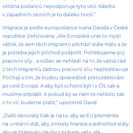
většina poslanců nepodporuje tyto věci. Kdežto
v západních zemích je to daleko horší.“
Imigrace je podle europoslance Ivana Davida v České
republice zlehčována. „Ale Evropská unie to myslí
vážně, že sem těch imigrantů přichází stále málo a že
je potřeba jejich příchod podpořit. Potřebujeme prý
pracovní síly… a vůbec se nehledí na to, že valná část
z těch imigrantů žádnou pracovní sílu nepředstavuje.
Počítají s tím, že budou spravedlivě přerozdělováni
po celé Evropě. A aby byli ochotni být i v ČR, tak si
musíme připlatit. A pokud by se nám to nelíbilo, tak
o to víc budeme platit,“ upozornil David.
„Další obrovský tlak je na to, aby se EU přeměnila
na unitární stát, aby zmizely hranice a jednotlivé státy,
aby se hlasovalo nikoliv s právem veta, ale