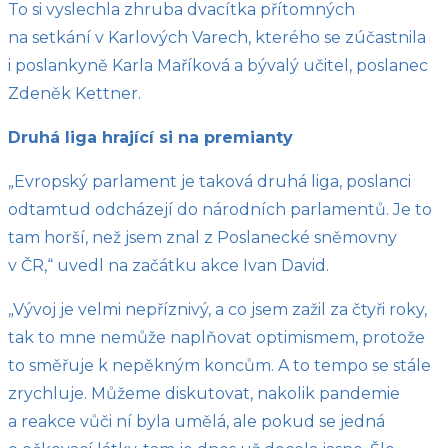
To si vyslechla zhruba dvacítka přítomných
na setkání v Karlových Varech, kterého se zúčastnila
i poslankyně Karla Maříková a bývalý učitel, poslanec
Zdeněk Kettner.
Druhá liga hrající si na premianty
„Evropský parlament je taková druhá liga, poslanci
odtamtud odcházejí do národních parlamentů. Je to
tam horší, než jsem znal z Poslanecké sněmovny
v ČR,“ uvedl na začátku akce Ivan David.
„Vývoj je velmi nepříznivý, a co jsem zažil za čtyři roky,
tak to mne nemůže naplňovat optimismem, protože
to směřuje k nepěkným koncům. A to tempo se stále
zrychluje. Můžeme diskutovat, nakolik pandemie
a reakce vůči ní byla umělá, ale pokud se jedná