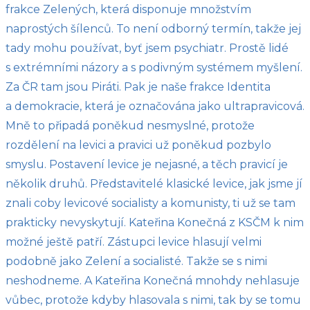
frakce Zelených, která disponuje množstvím
naprostých šílenců. To není odborný termín, takže jej
tady mohu používat, byť jsem psychiatr. Prostě lidé
s extrémními názory a s podivným systémem myšlení.
Za ČR tam jsou Piráti. Pak je naše frakce Identita
a demokracie, která je označována jako ultrapravicová.
Mně to připadá poněkud nesmyslné, protože
rozdělení na levici a pravici už poněkud pozbylo
smyslu. Postavení levice je nejasné, a těch pravicí je
několik druhů. Představitelé klasické levice, jak jsme jí
znali coby levicové socialisty a komunisty, ti už se tam
prakticky nevyskytují. Kateřina Konečná z KSČM k nim
možné ještě patří. Zástupci levice hlasují velmi
podobně jako Zelení a socialisté. Takže se s nimi
neshodneme. A Kateřina Konečná mnohdy nehlasuje
vůbec, protože kdyby hlasovala s nimi, tak by se tomu