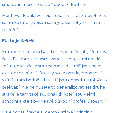
směřování našeho státu,“ podotkl Kettner.
Maříková dodala, že nejen školství, ale i zdravotnictví
se řítí ke dnu: „Nejsou sestry, lékaři, léky. Pan ministr
to neřeší.“
EU, to je
šolich
!
Europoslanec Ivan David dále pokračoval: „Představa,
že se EU zhroutí vlastní vahou sama, se mi nezdá
reálná, protože je strašně moc lidí, kteří jsou na ní
existenčně závislí. Oni si ty svoje požitky nenechají
vzít. Je tam hodně lidí, kteří jsou opravdu tupí. Až to
překvapí. Ale nemůžete to generalizovat. Na druhé
straně je tam také skupina lidí, kteří jsou velmi
schopní a kteří byli ve své původní profesi úspěšní.“
Dále popsal frakce a „demokratické“ principy: