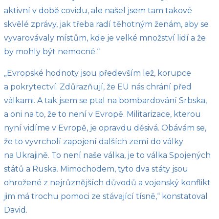
aktivní v době covidu, ale našel jsem tam takové
skvělé zprávy, jak třeba radí těhotným ženám, aby se
vyvarovávaly místům, kde je velké množství lidí a že
by mohly být nemocné.“
„Evropské hodnoty jsou především lež, korupce
a pokrytectví. Zdůrazňují, že EU nás chrání před
válkami. A tak jsem se ptal na bombardování Srbska,
a oni na to, že to není v Evropě. Militarizace, kterou
nyní vidíme v Evropě, je opravdu děsivá. Obávám se,
že to vyvrcholí zapojení dalších zemí do války
na Ukrajině. To není naše válka, je to válka Spojených
států a Ruska. Mimochodem, tyto dva státy jsou
ohrožené z nejrůznějších důvodů a vojenský konflikt
jim má trochu pomoci ze stávající tísně,“ konstatoval
David.