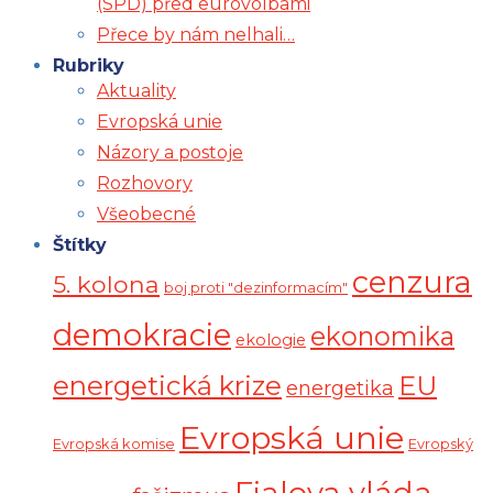
(SPD) před eurovolbami
Přece by nám nelhali…
Rubriky
Aktuality
Evropská unie
Názory a postoje
Rozhovory
Všeobecné
Štítky
cenzura
5. kolona
boj proti "dezinformacím"
demokracie
ekonomika
ekologie
energetická krize
EU
energetika
Evropská unie
Evropská komise
Evropský