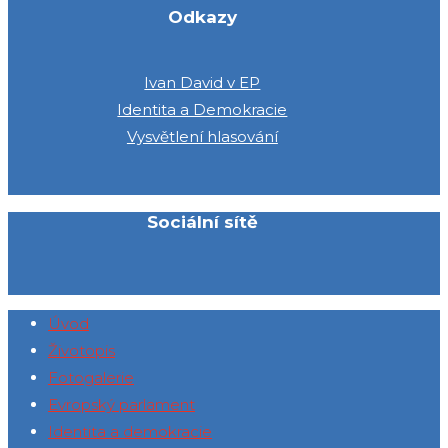
Odkazy
Ivan David v EP
Identita a Demokracie
Vysvětlení hlasování
Sociální sítě
Úvod
Životopis
Fotogalerie
Evropský parlament
Identita a demokracie