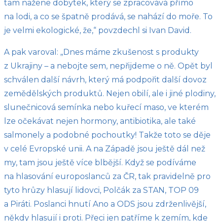
tam nažene dobytek, který se zpracovává přímo
na lodi, a co se špatně prodává, se nahází do moře. To
je velmi ekologické, že,“ povzdechl si Ivan David.
A pak varoval: „Dnes máme zkušenost s produkty
z Ukrajiny – a nebojte sem, nepřijdeme o ně. Opět byl
schválen další návrh, který má podpořit další dovoz
zemědělských produktů. Nejen obilí, ale i jiné plodiny,
slunečnicová semínka nebo kuřecí maso, ve kterém
lze očekávat nejen hormony, antibiotika, ale také
salmonely a podobné pochoutky! Takže toto se děje
v celé Evropské unii. A na Západě jsou ještě dál než
my, tam jsou ještě více blbější. Když se podíváme
na hlasování europoslanců za ČR, tak pravidelně pro
tyto hrůzy hlasují lidovci, Polčák za STAN, TOP 09
a Piráti. Poslanci hnutí Ano a ODS jsou zdrženlivější,
někdy hlasují i proti. Přeci jen patříme k zemím, kde