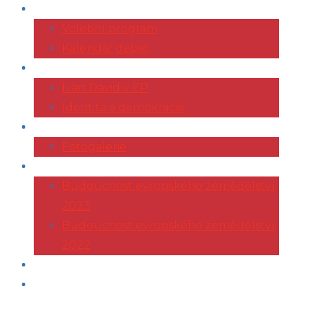
VOLBY 2024
Volební program
Kalendář debat
EVROPSKÝ PARLAMENT
Ivan David v EP
Identita a demokracie
ŽIVOTOPIS
Fotogalerie
KONFERENCE AGRI
Budoucnost evropského zemědělství
2023
Budoucnost evropského zemědělství
2022
ČLÁNKY
KONTAKT