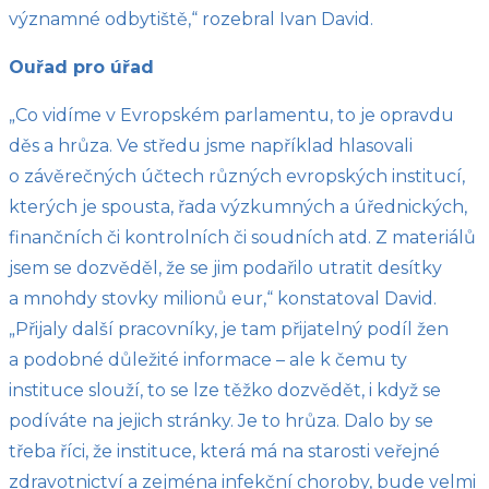
významné odbytiště,“ rozebral Ivan David.
Ouřad pro úřad
„Co vidíme v Evropském parlamentu, to je opravdu
děs a hrůza. Ve středu jsme například hlasovali
o závěrečných účtech různých evropských institucí,
kterých je spousta, řada výzkumných a úřednických,
finančních či kontrolních či soudních atd. Z materiálů
jsem se dozvěděl, že se jim podařilo utratit desítky
a mnohdy stovky milionů eur,“ konstatoval David.
„Přijaly další pracovníky, je tam přijatelný podíl žen
a podobné důležité informace – ale k čemu ty
instituce slouží, to se lze těžko dozvědět, i když se
podíváte na jejich stránky. Je to hrůza. Dalo by se
třeba říci, že instituce, která má na starosti veřejné
zdravotnictví a zejména infekční choroby, bude velmi