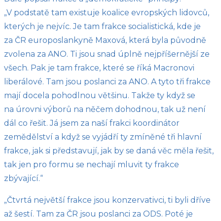
„V podstatě tam existuje koalice evropských lidovců,
kterých je nejvíc. Je tam frakce socialistická, kde je
za ČR europoslankyně Maxová, která byla původně
zvolena za ANO. Ti jsou snad úplně nejpříšernější ze
všech. Pak je tam frakce, které se říká Macronovi
liberálové. Tam jsou poslanci za ANO. A tyto tři frakce
mají docela pohodlnou většinu. Takže ty když se
na úrovni výborů na něčem dohodnou, tak už není
dál co řešit. Já jsem za naší frakci koordinátor
zemědělství a když se vyjádří ty zmíněné tři hlavní
frakce, jak si představují, jak by se daná věc měla řešit,
tak jen pro formu se nechají mluvit ty frakce
zbývající.“
„Čtvrtá největší frakce jsou konzervativci, ti byli dříve
až šestí. Tam za ČR jsou poslanci za ODS. Poté je