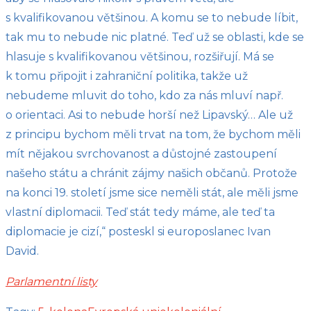
s kvalifikovanou většinou. A komu se to nebude líbit,
tak mu to nebude nic platné. Teď už se oblasti, kde se
hlasuje s kvalifikovanou většinou, rozšiřují. Má se
k tomu připojit i zahraniční politika, takže už
nebudeme mluvit do toho, kdo za nás mluví např.
o orientaci. Asi to nebude horší než Lipavský… Ale už
z principu bychom měli trvat na tom, že bychom měli
mít nějakou svrchovanost a důstojné zastoupení
našeho státu a chránit zájmy našich občanů. Protože
na konci 19. století jsme sice neměli stát, ale měli jsme
vlastní diplomacii. Teď stát tedy máme, ale teď ta
diplomacie je cizí,“ posteskl si europoslanec Ivan
David.
Parlamentní listy