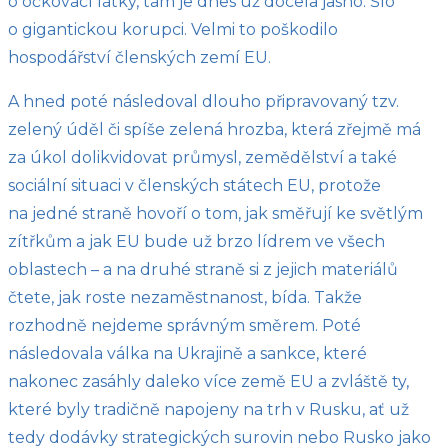
o očkovací látky, tam je dnes už docela jasno. Šlo
o gigantickou korupci. Velmi to poškodilo
hospodářství členských zemí EU.
A hned poté následoval dlouho připravovaný tzv.
zelený úděl či spíše zelená hrozba, která zřejmě má
za úkol dolikvidovat průmysl, zemědělství a také
sociální situaci v členských státech EU, protože
na jedné straně hovoří o tom, jak směřují ke světlým
zítřkům a jak EU bude už brzo lídrem ve všech
oblastech – a na druhé straně si z jejich materiálů
čtete, jak roste nezaměstnanost, bída. Takže
rozhodně nejdeme správným směrem. Poté
následovala válka na Ukrajině a sankce, které
nakonec zasáhly daleko více země EU a zvláště ty,
které byly tradičně napojeny na trh v Rusku, ať už
tedy dodávky strategických surovin nebo Rusko jako