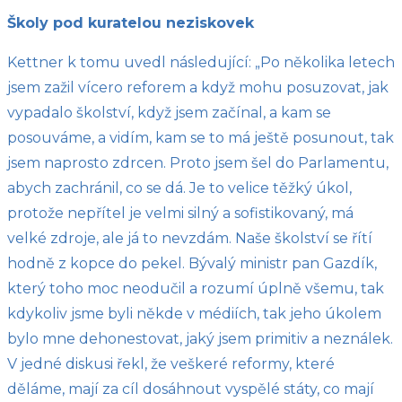
Školy pod kuratelou neziskovek
Kettner k tomu uvedl následující: „Po několika letech
jsem zažil vícero reforem a když mohu posuzovat, jak
vypadalo školství, když jsem začínal, a kam se
posouváme, a vidím, kam se to má ještě posunout, tak
jsem naprosto zdrcen. Proto jsem šel do Parlamentu,
abych zachránil, co se dá. Je to velice těžký úkol,
protože nepřítel je velmi silný a sofistikovaný, má
velké zdroje, ale já to nevzdám. Naše školství se řítí
hodně z kopce do pekel. Bývalý ministr pan Gazdík,
který toho moc neodučil a rozumí úplně všemu, tak
kdykoliv jsme byli někde v médiích, tak jeho úkolem
bylo mne dehonestovat, jaký jsem primitiv a neználek.
V jedné diskusi řekl, že veškeré reformy, které
děláme, mají za cíl dosáhnout vyspělé státy, co mají