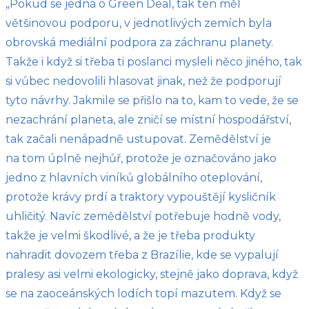
„Pokud se jedná o Green Deal, tak ten měl
většinovou podporu, v jednotlivých zemích byla
obrovská mediální podpora za záchranu planety.
Takže i když si třeba ti poslanci mysleli něco jiného, tak
si vůbec nedovolili hlasovat jinak, než že podporují
tyto návrhy. Jakmile se přišlo na to, kam to vede, že se
nezachrání planeta, ale zničí se místní hospodářství,
tak začali nenápadně ustupovat. Zemědělství je
na tom úplně nejhůř, protože je označováno jako
jedno z hlavních viníků globálního oteplování,
protože krávy prdí a traktory vypouštějí kysličník
uhličitý. Navíc zemědělství potřebuje hodně vody,
takže je velmi škodlivé, a že je třeba produkty
nahradit dovozem třeba z Brazílie, kde se vypalují
pralesy asi velmi ekologicky, stejně jako doprava, když
se na zaoceánských lodích topí mazutem. Když se