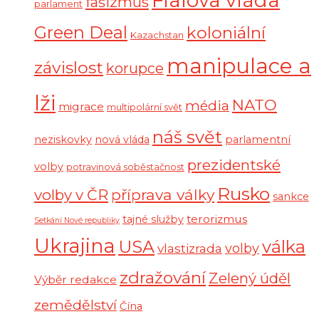
Fialova vláda
fašizmus
parlament
Green Deal
koloniální
Kazachstan
manipulace a
závislost
korupce
lži
NATO
média
migrace
multipolární svět
náš svět
neziskovky
nová vláda
parlamentní
prezidentské
volby
potravinová soběstačnost
Rusko
volby v ČR
příprava války
sankce
terorizmus
tajné služby
Setkání Nové republiky
Ukrajina
USA
válka
vlastizrada
volby
zdražování
Zelený úděl
Výběr redakce
zemědělství
Čína