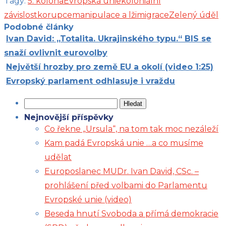
Tagy:
5. kolona
Evropská unie
koloniální
závislost
korupce
manipulace a lži
migrace
Zelený úděl
Podobné články
Ivan David: „Totalita. Ukrajinského typu.“ BIS se
snaží ovlivnit eurovolby
Největší hrozby pro země EU a okolí (video 1:25)
Evropský parlament odhlasuje i vraždu
Vyhledávání
Nejnovější příspěvky
Co řekne „Ursula“, na tom tak moc nezáleží
Kam padá Evropská unie …a co musíme
udělat
Europoslanec MUDr. Ivan David, CSc. –
prohlášení před volbami do Parlamentu
Evropské unie (video)
Beseda hnutí Svoboda a přímá demokracie