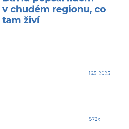
v chudém regionu, co
tam živí
16.5. 2023
872x