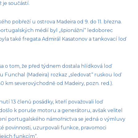
 je součástí.
ého pobřeží u ostrova Madeira od 9. do 11. března.
portugalských médií byl „špionážní“ ledoborec
yla také fregata Admirál Kasatonov a tankovací loď
sa o tom, že před týdnem dostala hlídková loď
 Funchal (Madeira) rozkaz „sledovat“ ruskou loď
40 km severovýchodně od Madeiry, pozn. red.).
tí 13 členů posádky, kteří považovali loď
ošlo k poruše motoru a generátoru, avšak velitel
dení portugalského námořnictva se jedná o výmluvy
ské povinnosti, uzurpovali funkce, pravomoci
jejich funkcím“.