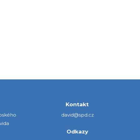
Kontakt
opského
david@spd.cz
vida
Odkazy