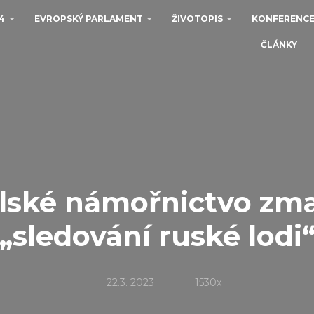
4
EVROPSKÝ PARLAMENT
ŽIVOTOPIS
KONFERENCE
ČLÁNKY
lské námořnictvo zmař
„sledování ruské lodi
22.3. 2023
1530x