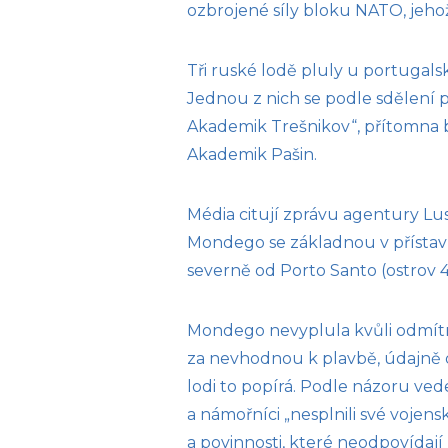
ozbrojené síly bloku NATO, jehož
Tři ruské lodě pluly u portugalsk
Jednou z nich se podle sdělení 
Akademik Trešnikov“, přítomna b
Akademik Pašin.
Média citují zprávu agentury Lu
Mondego se základnou v přístavu
severně od Porto Santo (ostrov 
Mondego nevyplula kvůli odmítnu
za nevhodnou k plavbě, údajně d
lodi to popírá. Podle názoru ve
a námořníci „nesplnili své vojen
a povinnosti, které neodpovídají 