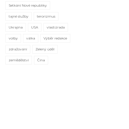
Setkání Nové republiky
tajné služby
terorizmus
Ukrajina
USA
vlastizrada
volby
válka
Výběr redakce
zdražování
Zelený úděl
zemědělství
Čína