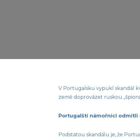
V Portugalsku vypukl skandál kv
země doprovázet ruskou „špionáž
Portugalští námořníci odmítli
Podstatou skandálu je, že Portug