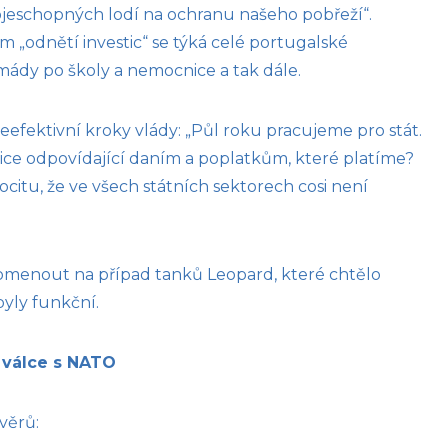
eschopných lodí na ochranu našeho pobřeží“.
„odnětí investic“ se týká celé portugalské
mády po školy a nemocnice a tak dále.
neefektivní kroky vlády: „Půl roku pracujeme pro stát.
tice odpovídající daním a poplatkům, které platíme?
ocitu, že ve všech státních sektorech cosi není
pomenout na případ tanků Leopard, které chtělo
yly funkční.
y válce s NATO
věrů: