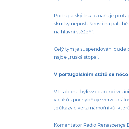
Portugalský tisk označuje prota
skutky neposlušnosti na palubě 
na hlavní stěžeň“.
Celý tým je suspendován, bude p
najde „ruská stopa“.
V portugalském státě se něco
V Lisabonu byli vzbouřenci vítá
vojáků zpochybňuje verzi událost
„důkazy o verzi námořníků, které
Komentátor Radio Renascença E