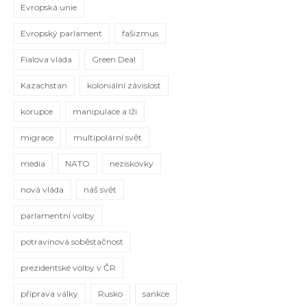
Evropská unie
Evropský parlament
fašizmus
Fialova vláda
Green Deal
Kazachstan
koloniální závislost
korupce
manipulace a lži
migrace
multipolární svět
média
NATO
neziskovky
nová vláda
náš svět
parlamentní volby
potravinová soběstačnost
prezidentské volby v ČR
příprava války
Rusko
sankce