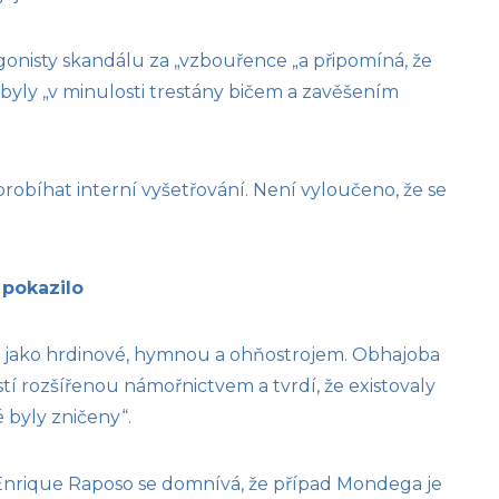
gonisty skandálu za „vzbouřence „a připomíná, že
byly „v minulosti trestány bičem a zavěšením
robíhat interní vyšetřování. Není vyloučeno, že se
 pokazilo
ni jako hrdinové, hymnou a ohňostrojem. Obhajoba
í rozšířenou námořnictvem a tvrdí, že existovaly
 byly zničeny“.
nrique Raposo se domnívá, že případ Mondega je