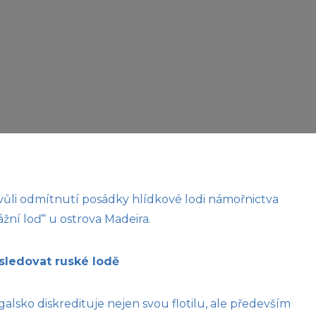
ůli odmítnutí posádky hlídkové lodi námořnictva
ní loď“ u ostrova Madeira.
 sledovat ruské lodě
alsko diskredituje nejen svou flotilu, ale především