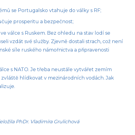
lémů se Portugalsko vtahuje do války s RF;
učuje prosperitu a bezpečnost;
 ve válce s Ruskem. Bez ohledu na stav lodí se
li vzdát své služby. Zjevně dostali strach, což není
ské síle ruského námořnictva a připravenosti
válce s NATO. Je třeba neustále vytvářet zemím
, zvláště hlídkovat v mezinárodních vodách. Jak
lizuje.
eložila PhDr. Vladimíra Grulichová