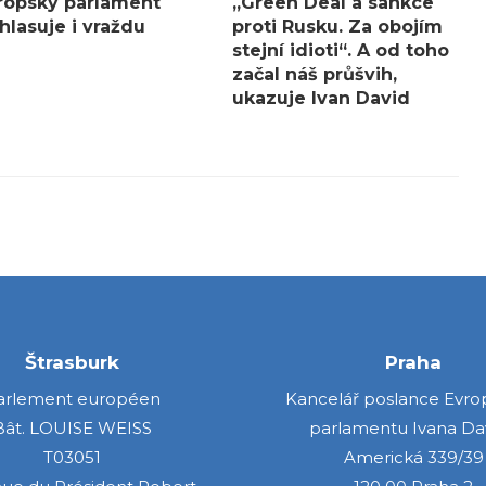
ropský parlament
„Green Deal a sankce
hlasuje i vraždu
proti Rusku. Za obojím
stejní idioti“. A od toho
začal náš průšvih,
ukazuje Ivan David
Štrasburk
Praha
arlement européen
Kancelář poslance Evr
Bât. LOUISE WEISS
parlamentu Ivana Da
T03051
Americká 339/39