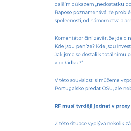
dalším důkazem „nedostatku boj
Raposo poznamenává, že problém 
společnosti, od námořnictva a ar
Komentátor činí závěr, že jde o 
Kde jsou peníze? Kde jsou inves
Jak jsme se dostali k totálnímu p
v pořádku?“
V této souvislosti si můžeme vz
Portugalsko předat OSU, ale neb
RF musí tvrději jednat v prox
Z této situace vyplývá několik zá