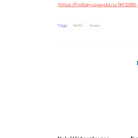
https://military.pravda.ru/18132
Tagy:
NATO
Rusko