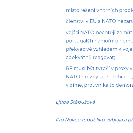
místo řešení vnitřních prob
členství v EU a NATO nezar
vojáci NATO nechtějí zemřít
portugalští námořníci nemuse
překvapivé vzhledem k vojen
adekvátně reagovat;
RF musí být tvrdší v proxy 
NATO hrozby u jejich hranic
vidíme, protivníka to demora
Ljuba Stěpušová
Pro Novou republiku vybrala a př