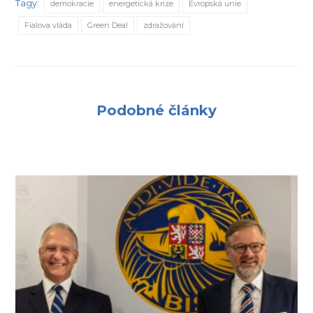
Tagy:
demokracie
energetická krize
Evropská unie
Fialova vláda
Green Deal
zdražování
Podobné články