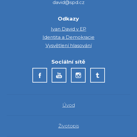
david@spd.cz
Odkazy
Ivan David v EP
Identita a Demokracie
Vysvětlení hlasování
Sociální sítě
Úvod
Životopis