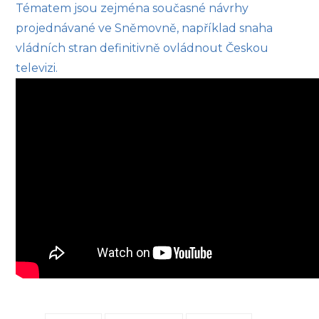
Tématem jsou zejména současné návrhy
projednávané ve Sněmovně, například snaha
vládních stran definitivně ovládnout Českou
televizi.