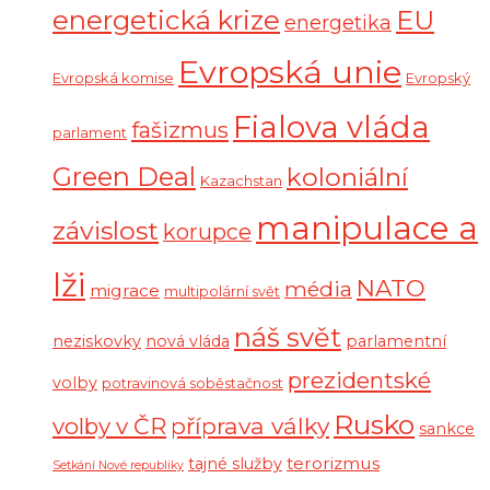
energetická krize
EU
energetika
Evropská unie
Evropská komise
Evropský
Fialova vláda
fašizmus
parlament
Green Deal
koloniální
Kazachstan
manipulace a
závislost
korupce
lži
NATO
média
migrace
multipolární svět
náš svět
neziskovky
nová vláda
parlamentní
prezidentské
volby
potravinová soběstačnost
Rusko
volby v ČR
příprava války
sankce
terorizmus
tajné služby
Setkání Nové republiky