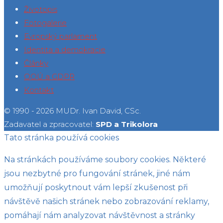
Životopis
Fotogalerie
Evropský parlament
Identita a demokracie
Články
OOÚ a GDPR
Kontakt
© 1990 - 2026 MUDr. Ivan David, CSc.
Zadavatel a zpracovatel:
SPD a Trikolora
Tato stránka používá cookies
Na stránkách používáme soubory cookies. Některé
jsou nezbytné pro fungování stránek, jiné nám
umožňují poskytnout vám lepší zkušenost při
návštěvě našich stránek nebo zobrazování reklamy,
pomáhají nám analyzovat návštěvnost a stránky