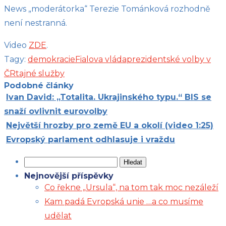
News „moderátorka“ Terezie Tománková rozhodně
není nestranná.
Video
ZDE
.
Tagy:
demokracie
Fialova vláda
prezidentské volby v
ČR
tajné služby
Podobné články
Ivan David: „Totalita. Ukrajinského typu.“ BIS se
snaží ovlivnit eurovolby
Největší hrozby pro země EU a okolí (video 1:25)
Evropský parlament odhlasuje i vraždu
Vyhledávání
Nejnovější příspěvky
Co řekne „Ursula“, na tom tak moc nezáleží
Kam padá Evropská unie …a co musíme
udělat