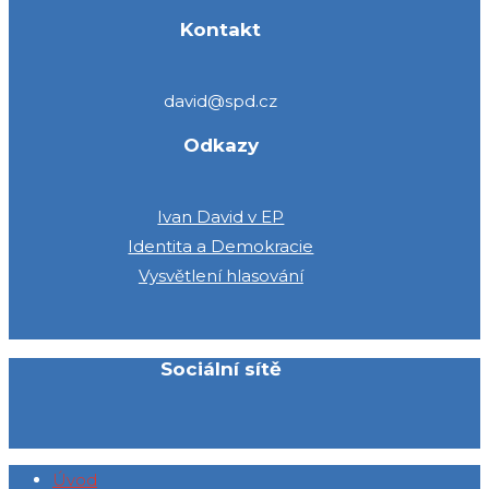
Kontakt
david@spd.cz
Odkazy
Ivan David v EP
Identita a Demokracie
Vysvětlení hlasování
Sociální sítě
Úvod