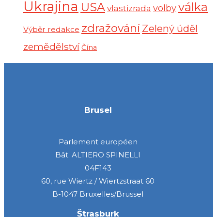
Ukrajina
USA
válka
vlastizrada
volby
zdražování
Zelený úděl
Výběr redakce
zemědělství
Čína
Brusel
Parlement européen
Bât. ALTIERO SPINELLI
04F143
60, rue Wiertz / Wiertzstraat 60
B-1047 Bruxelles/Brussel
Štrasburk