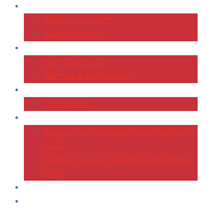
VOLBY 2024
Volební program
Kalendář debat
EVROPSKÝ PARLAMENT
Ivan David v EP
Identita a demokracie
ŽIVOTOPIS
Fotogalerie
KONFERENCE AGRI
Budoucnost evropského zemědělství
2023
Budoucnost evropského zemědělství
2022
ČLÁNKY
KONTAKT