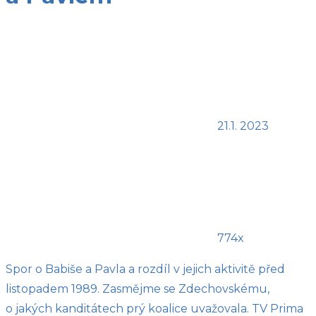
21.1. 2023
774x
Spor o Babiše a Pavla a rozdíl v jejich aktivitě před
listopadem 1989. Zasmějme se Zdechovskému,
o jakých kanditátech prý koalice uvažovala. TV Prima