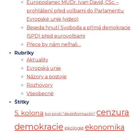
Europoslanec MUDr. Ivan David, CSc. –
prohlášení před volbami do Parlamentu
Evropské unie (video)
Beseda hnutí Svoboda a přímá demokracie
(SPD) před eurovolbami
Přece by nám nelhali…
Rubriky
Aktuality
Evropská unie
Názory a postoje
Rozhovory
Všeobecné
Štítky
cenzura
5. kolona
boj proti "dezinformacím"
demokracie
ekonomika
ekologie