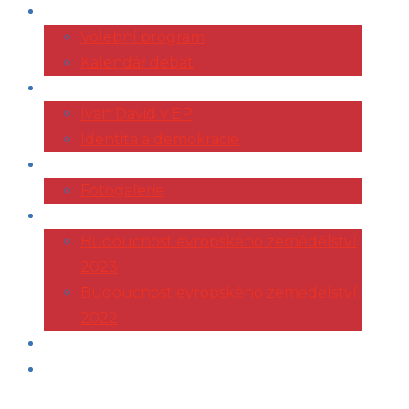
VOLBY 2024
Volební program
Kalendář debat
EVROPSKÝ PARLAMENT
Ivan David v EP
Identita a demokracie
ŽIVOTOPIS
Fotogalerie
KONFERENCE AGRI
Budoucnost evropského zemědělství
2023
Budoucnost evropského zemědělství
2022
ČLÁNKY
KONTAKT