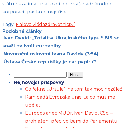
státu nezajímají (na rozdíl od zisků nadnárodních
korporací) padla co nejdříve.
Tagy:
Fialova vláda
zdravotnictví
Podobné články
Ivan David: „Totalita. Ukrajinského typu.“ BIS se
snaží ovlivnit eurovolby
Novoroční oslovení Ivana Davida (3:54)
Ústava České republiky je cár papíru?
Vyhledávání
Nejnovější příspěvky
Co řekne „Ursula“, na tom tak moc nezáleží
Kam padá Evropská unie …a co musíme
udělat
Europoslanec MUDr. Ivan David, CSc. –
prohlášení před volbami do Parlamentu