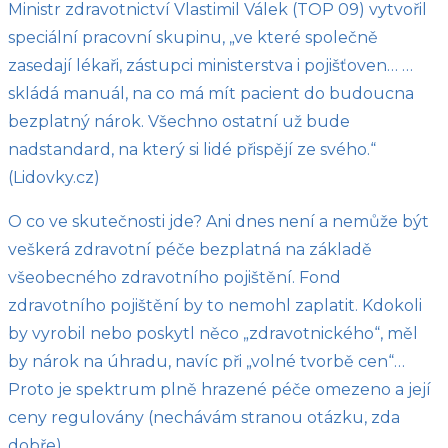
Ministr zdravotnictví Vlastimil Válek (TOP 09) vytvořil
speciální pracovní skupinu, „ve které společně
zasedají lékaři, zástupci ministerstva i pojišťoven… …
skládá manuál, na co má mít pacient do budoucna
bezplatný nárok. Všechno ostatní už bude
nadstandard, na který si lidé přispějí ze svého.“
(Lidovky.cz)
O co ve skutečnosti jde? Ani dnes není a nemůže být
veškerá zdravotní péče bezplatná na základě
všeobecného zdravotního pojištění. Fond
zdravotního pojištění by to nemohl zaplatit. Kdokoli
by vyrobil nebo poskytl něco „zdravotnického“, měl
by nárok na úhradu, navíc při „volné tvorbě cen“…
Proto je spektrum plně hrazené péče omezeno a její
ceny regulovány (nechávám stranou otázku, zda
dobře).