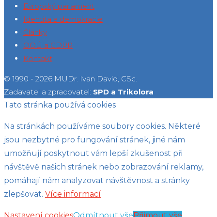
Evropský parlament
Identita a demokracie
Články
OOÚ a GDPR
Kontakt
© 1990 - 2026 MUDr. Ivan David, CSc.
Zadavatel a zpracovatel:
SPD a Trikolora
Tato stránka používá cookies
Na stránkách používáme soubory cookies. Některé
jsou nezbytné pro fungování stránek, jiné nám
umožňují poskytnout vám lepší zkušenost při
návštěvě našich stránek nebo zobrazování reklamy,
pomáhají nám analyzovat návštěvnost a stránky
zlepšovat.
Více informací
Nastavení cookies
Odmítnout vše
Přijmout vše