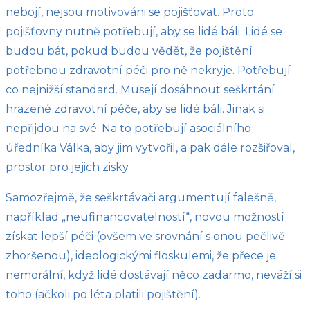
nebojí, nejsou motivováni se pojišťovat. Proto
pojišťovny nutně potřebují, aby se lidé báli. Lidé se
budou bát, pokud budou vědět, že pojištění
potřebnou zdravotní péči pro ně nekryje. Potřebují
co nejnižší standard. Musejí dosáhnout seškrtání
hrazené zdravotní péče, aby se lidé báli. Jinak si
nepřijdou na své. Na to potřebují asociálního
úředníka Válka, aby jim vytvořil, a pak dále rozšiřoval,
prostor pro jejich zisky.
Samozřejmě, že seškrtávači argumentují falešně,
například „neufinancovatelností“, novou možností
získat lepší péči (ovšem ve srovnání s onou pečlivě
zhoršenou), ideologickými floskulemi, že přece je
nemorální, když lidé dostávají něco zadarmo, neváží si
toho (ačkoli po léta platili pojištění).