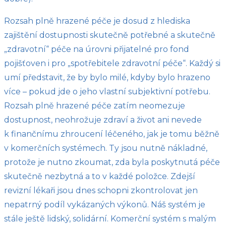
Rozsah plně hrazené péče je dosud z hlediska
zajištění dostupnosti skutečně potřebné a skutečně
„zdravotní“ péče na úrovni přijatelné pro fond
pojišťoven i pro „spotřebitele zdravotní péče“. Každý si
umí představit, že by bylo milé, kdyby bylo hrazeno
více – pokud jde o jeho vlastní subjektivní potřebu.
Rozsah plně hrazené péče zatím neomezuje
dostupnost, neohrožuje zdraví a život ani nevede
k finančnímu zhroucení léčeného, jak je tomu běžně
v komerčních systémech. Ty jsou nutně nákladné,
protože je nutno zkoumat, zda byla poskytnutá péče
skutečně nezbytná a to v každé položce. Zdejší
revizní lékaři jsou dnes schopni zkontrolovat jen
nepatrný podíl vykázaných výkonů. Náš systém je
stále ještě lidský, solidární. Komerční systém s malým