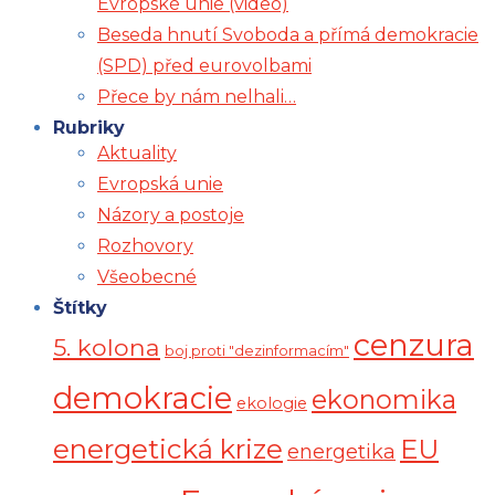
Evropské unie (video)
Beseda hnutí Svoboda a přímá demokracie
(SPD) před eurovolbami
Přece by nám nelhali…
Rubriky
Aktuality
Evropská unie
Názory a postoje
Rozhovory
Všeobecné
Štítky
cenzura
5. kolona
boj proti "dezinformacím"
demokracie
ekonomika
ekologie
energetická krize
EU
energetika