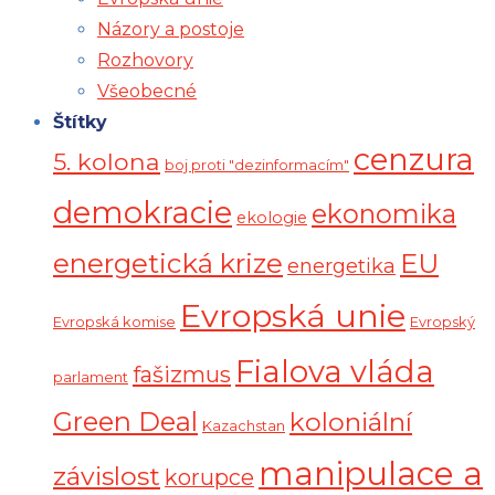
Názory a postoje
Rozhovory
Všeobecné
Štítky
cenzura
5. kolona
boj proti "dezinformacím"
demokracie
ekonomika
ekologie
energetická krize
EU
energetika
Evropská unie
Evropská komise
Evropský
Fialova vláda
fašizmus
parlament
Green Deal
koloniální
Kazachstan
manipulace a
závislost
korupce