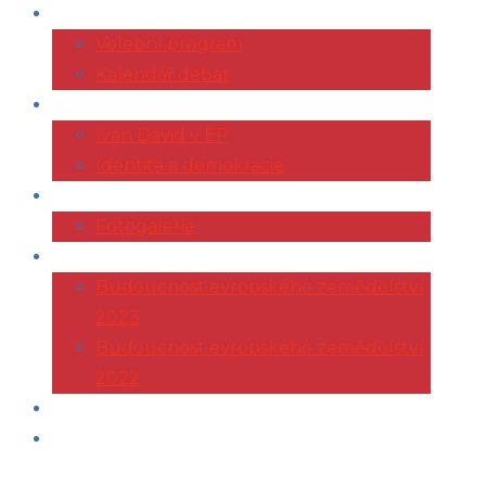
VOLBY 2024
Volební program
Kalendář debat
EVROPSKÝ PARLAMENT
Ivan David v EP
Identita a demokracie
ŽIVOTOPIS
Fotogalerie
KONFERENCE AGRI
Budoucnost evropského zemědělství
2023
Budoucnost evropského zemědělství
2022
ČLÁNKY
KONTAKT