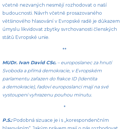
včetně nezvaných nesmějí rozhodovat o naší
budoucnosti. Návrh včetně prosazovaného
většinového hlasování v Evropské radě je důkazem
úmyslu likvidovat zbytky svrchovanosti členských
států Evropské unie.
**
MUDr. Ivan David CSc.
– europoslanec za hnutí
Svoboda a přímá demokracie, v Evropském
parlamentu zařazen do frakce ID (Identita
a demokracie), řadoví europoslanci mají na své
vystoupení vyhrazenu pouhou minutu.
*
P.S.:
Podobná sizuace je i s „korespondenčním
hlasováním“. Jakým právem mají o nás rozhodovat