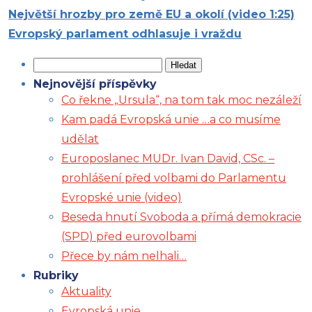
Největší hrozby pro země EU a okolí (video 1:25)
Evropský parlament odhlasuje i vraždu
Vyhledávání
Nejnovější příspěvky
Co řekne „Ursula“, na tom tak moc nezáleží
Kam padá Evropská unie …a co musíme
udělat
Europoslanec MUDr. Ivan David, CSc. –
prohlášení před volbami do Parlamentu
Evropské unie (video)
Beseda hnutí Svoboda a přímá demokracie
(SPD) před eurovolbami
Přece by nám nelhali…
Rubriky
Aktuality
Evropská unie