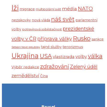
lži
NATO
média
migrace
multipolární svět
náš svět
neziskovky
nová vláda
parlamentní
prezidentské
volby
potravinová soběstačnost
Rusko
volby v ČR
příprava války
sankce
terorizmus
tajné služby
Setkání Nové republiky
Ukrajina
USA
válka
vlastizrada
volby
zdražování
Zelený úděl
Výběr redakce
zemědělství
Čína
Brusel