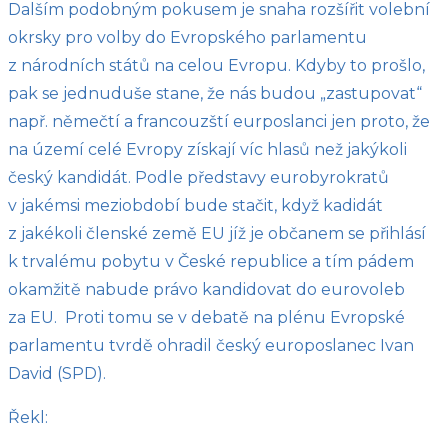
Dalším podobným pokusem je snaha rozšířit volební
okrsky pro volby do Evropského parlamentu
z národních států na celou Evropu. Kdyby to prošlo,
pak se jednuduše stane, že nás budou „zastupovat“
např. němečtí a francouzští eurposlanci jen proto, že
na území celé Evropy získají víc hlasů než jakýkoli
český kandidát. Podle představy eurobyrokratů
v jakémsi meziobdobí bude stačit, když kadidát
z jakékoli členské země EU jíž je občanem se přihlásí
k trvalému pobytu v České republice a tím pádem
okamžitě nabude právo kandidovat do eurovoleb
za EU. Proti tomu se v debatě na plénu Evropské
parlamentu tvrdě ohradil český europoslanec Ivan
David (SPD).
Řekl: