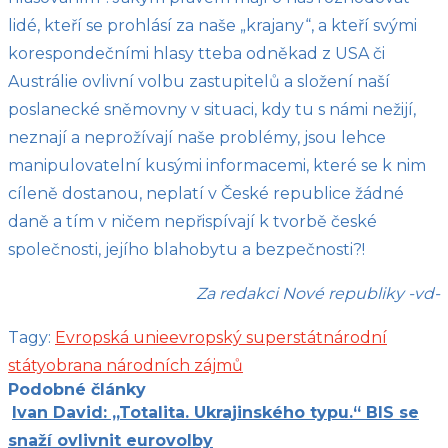
lidé, kteří se prohlásí za naše „krajany“, a kteří svými
korespondečními hlasy tteba odněkad z USA či
Austrálie ovlivní volbu zastupitelů a složení naší
poslanecké sněmovny v situaci, kdy tu s námi nežijí,
neznají a neprožívají naše problémy, jsou lehce
manipulovatelní kusými informacemi, které se k nim
cíleně dostanou, neplatí v České republice žádné
daně a tím v ničem nepřispívají k tvorbě české
společnosti, jejího blahobytu a bezpečnosti?!
Za redakci Nové republiky -vd-
Tagy:
Evropská unie
evropský superstát
národní
státy
obrana národních zájmů
Podobné články
Ivan David: „Totalita. Ukrajinského typu.“ BIS se
snaží ovlivnit eurovolby