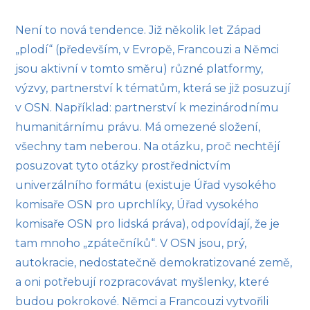
Není to nová tendence. Již několik let Západ
„plodí“ (především, v Evropě, Francouzi a Němci
jsou aktivní v tomto směru) různé platformy,
výzvy, partnerství k tématům, která se již posuzují
v OSN. Například: partnerství k mezinárodnímu
humanitárnímu právu. Má omezené složení,
všechny tam neberou. Na otázku, proč nechtějí
posuzovat tyto otázky prostřednictvím
univerzálního formátu (existuje Úřad vysokého
komisaře OSN pro uprchlíky, Úřad vysokého
komisaře OSN pro lidská práva), odpovídají, že je
tam mnoho „zpátečníků“. V OSN jsou, prý,
autokracie, nedostatečně demokratizované země,
a oni potřebují rozpracovávat myšlenky, které
budou pokrokové. Němci a Francouzi vytvořili