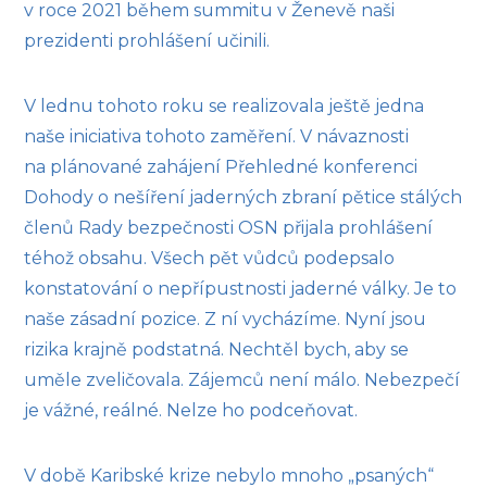
v roce 2021 během summitu v Ženevě naši
prezidenti prohlášení učinili.
V lednu tohoto roku se realizovala ještě jedna
naše iniciativa tohoto zaměření. V návaznosti
na plánované zahájení Přehledné konferenci
Dohody o nešíření jaderných zbraní pětice stálých
členů Rady bezpečnosti OSN přijala prohlášení
téhož obsahu. Všech pět vůdců podepsalo
konstatování o nepřípustnosti jaderné války. Je to
naše zásadní pozice. Z ní vycházíme. Nyní jsou
rizika krajně podstatná. Nechtěl bych, aby se
uměle zveličovala. Zájemců není málo. Nebezpečí
je vážné, reálné. Nelze ho podceňovat.
V době Karibské krize nebylo mnoho „psaných“