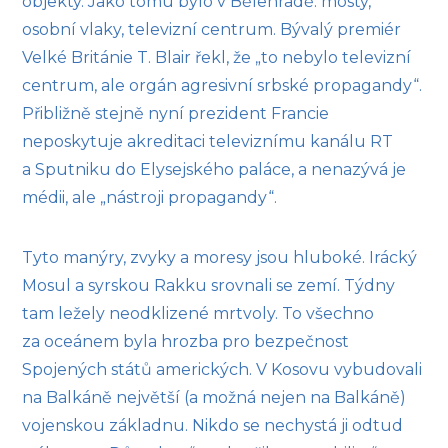
objekty. Jako tomu bylo v Bělehradě: mosty,
osobní vlaky, televizní centrum. Bývalý premiér
Velké Británie T. Blair řekl, že „to nebylo televizní
centrum, ale orgán agresivní srbské propagandy“.
Přibližně stejně nyní prezident Francie
neposkytuje akreditaci televiznímu kanálu RT
a Sputniku do Elysejského paláce, a nenazývá je
médii, ale „nástroji propagandy“.
Tyto manýry, zvyky a moresy jsou hluboké. Irácký
Mosul a syrskou Rakku srovnali se zemí. Týdny
tam ležely neodklizené mrtvoly. To všechno
za oceánem byla hrozba pro bezpečnost
Spojených států amerických. V Kosovu vybudovali
na Balkáně největší (a možná nejen na Balkáně)
vojenskou základnu. Nikdo se nechystá ji odtud