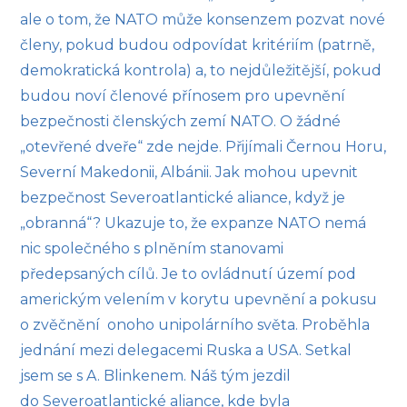
ale o tom, že NATO může konsenzem pozvat nové
členy, pokud budou odpovídat kritériím (patrně,
demokratická kontrola) a, to nejdůležitější, pokud
budou noví členové přínosem pro upevnění
bezpečnosti členských zemí NATO. O žádné
„otevřené dveře“ zde nejde. Přijímali Černou Horu,
Severní Makedonii, Albánii. Jak mohou upevnit
bezpečnost Severoatlantické aliance, když je
„obranná“? Ukazuje to, že expanze NATO nemá
nic společného s plněním stanovami
předepsaných cílů. Je to ovládnutí území pod
americkým velením v korytu upevnění a pokusu
o zvěčnění onoho unipolárního světa. Proběhla
jednání mezi delegacemi Ruska a USA. Setkal
jsem se s A. Blinkenem. Náš tým jezdil
do Severoatlantické aliance, kde byla