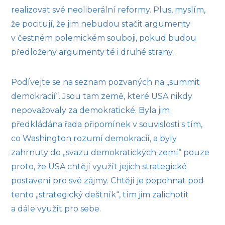
realizovat své neoliberální reformy. Plus, myslím,
že pociťují, že jim nebudou stačit argumenty
v čestném polemickém souboji, pokud budou
předloženy argumenty té i druhé strany.
Podívejte se na seznam pozvaných na „summit
demokracií“. Jsou tam země, které USA nikdy
nepovažovaly za demokratické. Byla jim
předkládána řada připomínek v souvislosti s tím,
co Washington rozumí demokracií, a byly
zahrnuty do „svazu demokratických zemí“ pouze
proto, že USA chtějí využít jejich strategické
postavení pro své zájmy. Chtějí je popohnat pod
tento „strategický deštník“, tím jim zalichotit
a dále využít pro sebe.