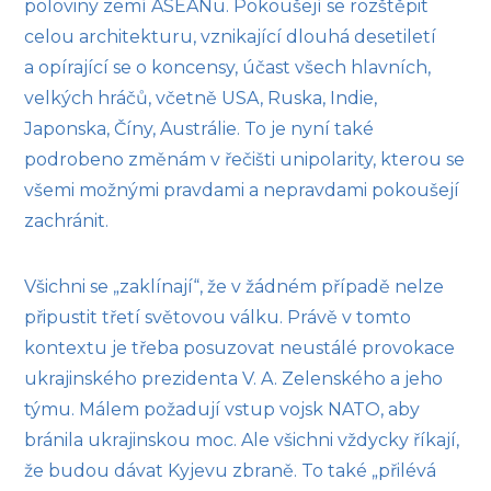
poloviny zemí ASEANu. Pokoušejí se rozštěpit
celou architekturu, vznikající dlouhá desetiletí
a opírající se o koncensy, účast všech hlavních,
velkých hráčů, včetně USA, Ruska, Indie,
Japonska, Číny, Austrálie. To je nyní také
podrobeno změnám v řečišti unipolarity, kterou se
všemi možnými pravdami a nepravdami pokoušejí
zachránit.
Všichni se „zaklínají“, že v žádném případě nelze
připustit třetí světovou válku. Právě v tomto
kontextu je třeba posuzovat neustálé provokace
ukrajinského prezidenta V. A. Zelenského a jeho
týmu. Málem požadují vstup vojsk NATO, aby
bránila ukrajinskou moc. Ale všichni vždycky říkají,
že budou dávat Kyjevu zbraně. To také „přilévá