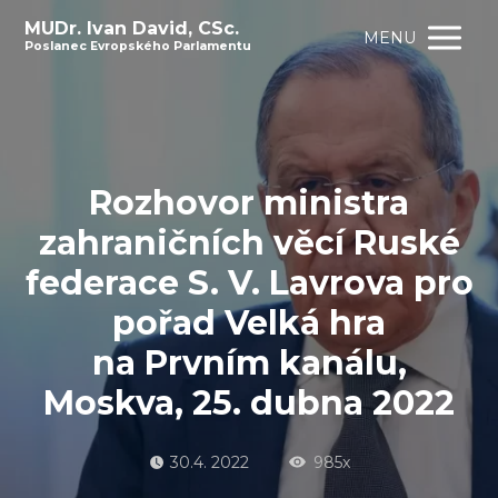
MUDr. Ivan David, CSc.
MENU
Poslanec Evropského Parlamentu
Rozhovor ministra
zahraničních věcí Ruské
federace S. V. Lavrova pro
pořad Velká hra
na Prvním kanálu,
Moskva, 25. dubna 2022
30.4. 2022
985x