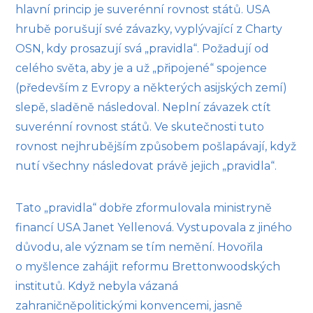
hlavní princip je suverénní rovnost států. USA
hrubě porušují své závazky, vyplývající z Charty
OSN, kdy prosazují svá „pravidla“. Požadují od
celého světa, aby je a už „připojené“ spojence
(především z Evropy a některých asijských zemí)
slepě, sladěně následoval. Neplní závazek ctít
suverénní rovnost států. Ve skutečnosti tuto
rovnost nejhrubějším způsobem pošlapávají, když
nutí všechny následovat právě jejich „pravidla“.
Tato „pravidla“ dobře zformulovala ministryně
financí USA Janet Yellenová. Vystupovala z jiného
důvodu, ale význam se tím nemění. Hovořila
o myšlence zahájit reformu Brettonwoodských
institutů. Když nebyla vázaná
zahraničněpolitickými konvencemi, jasně