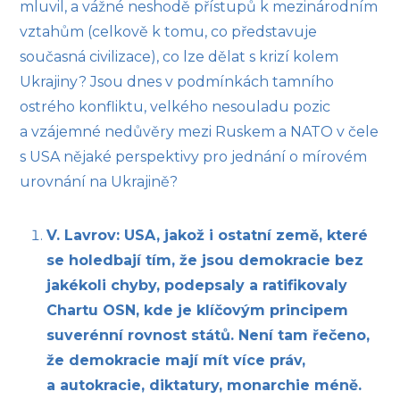
mluvil, a vážné neshodě přístupů k mezinárodním
vztahům (celkově k tomu, co představuje
současná civilizace), co lze dělat s krizí kolem
Ukrajiny? Jsou dnes v podmínkách tamního
ostrého konfliktu, velkého nesouladu pozic
a vzájemné nedůvěry mezi Ruskem a NATO v čele
s USA nějaké perspektivy pro jednání o mírovém
urovnání na Ukrajině?
V. Lavrov: USA, jakož i ostatní země, které
se holedbají tím, že jsou demokracie bez
jakékoli chyby, podepsaly a ratifikovaly
Chartu OSN, kde je klíčovým principem
suverénní rovnost států. Není tam řečeno,
že demokracie mají mít více práv,
a autokracie, diktatury, monarchie méně.