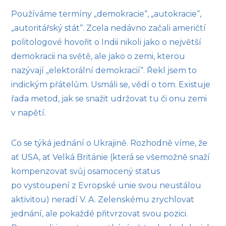
Používáme termíny „demokracie“, „autokracie“,
„autoritářský stát“. Zcela nedávno začali američtí
politologové hovořit o Indii nikoli jako o největší
demokracii na světě, ale jako o zemi, kterou
nazývají „elektorální demokracií“. Řekl jsem to
indickým přátelům. Usmáli se, vědí o tom. Existuje
řada metod, jak se snažit udržovat tu či onu zemi
v napětí.
Co se týká jednání o Ukrajině. Rozhodně víme, že
ať USA, ať Velká Británie (která se všemožně snaží
kompenzovat svůj osamocený status
po vystoupení z Evropské unie svou neustálou
aktivitou) neradí V. A. Zelenskému zrychlovat
jednání, ale pokaždé přitvrzovat svou pozici.