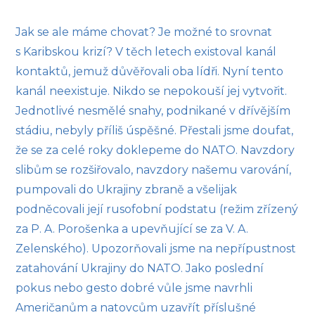
Jak se ale máme chovat? Je možné to srovnat
s Karibskou krizí? V těch letech existoval kanál
kontaktů, jemuž důvěřovali oba lídři. Nyní tento
kanál neexistuje. Nikdo se nepokouší jej vytvořit.
Jednotlivé nesmělé snahy, podnikané v dřívějším
stádiu, nebyly příliš úspěšné. Přestali jsme doufat,
že se za celé roky doklepeme do NATO. Navzdory
slibům se rozšiřovalo, navzdory našemu varování,
pumpovali do Ukrajiny zbraně a všelijak
podněcovali její rusofobní podstatu (režim zřízený
za P. A. Porošenka a upevňující se za V. A.
Zelenského). Upozorňovali jsme na nepřípustnost
zatahování Ukrajiny do NATO. Jako poslední
pokus nebo gesto dobré vůle jsme navrhli
Američanům a natovcům uzavřít příslušné