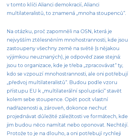
v tomto klíči Alianci demokracií, Alianci
multilateralistů, to znamená „mnoha stoupenců“.
Na otázku, proč zapomněli na OSN, která je
nejvyšším ztělesněním mnohostrannosti, kde jsou
zastoupeny všechny země na světě (s nějakou
výjimkou neuznaných), je odpověď zase stejná:
jsou to organizace, kde je třeba „zpracovávat“ ty,
kdo se vzpouzí mnohostrannosti, ale oni potřebují
„předvoj multilateralistů“. Budou podle vzoru
přístupu EU k „multilaterální spolupráci“ stavět
kolem sebe stoupence. Opět pocit vlastní
nadřazenosti a, zároveň, dokonce nechuť
projednávat důležité záležitosti ve formátech, kde
jim budou něco namítat nebo oponovat. Nechtějí.
Protože to je na dlouho, a oni potřebují rychleji