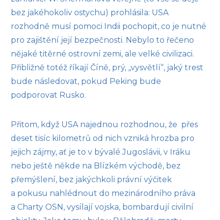
bez jakéhokoliv ostychu) prohlásila: USA
rozhodně musí pomoci Indii pochopit, co je nutné
pro zajištění její bezpečnosti. Nebylo to řečeno
nějaké titěrné ostrovní zemi, ale velké civilizaci.
Přibližně totéž říkají Číně, prý, „vysvětlí“, jaký trest
bude následovat, pokud Peking bude
podporovat Rusko.
Přitom, když USA najednou rozhodnou, že přes
deset tisíc kilometrů od nich vzniká hrozba pro
jejich zájmy, ať je to v bývalé Jugoslávii, v Iráku
nebo ještě někde na Blízkém východě, bez
přemýšlení, bez jakýchkoli právní výčitek
a pokusu nahlédnout do mezinárodního práva
a Charty OSN, vysílají vojska, bombardují civilní