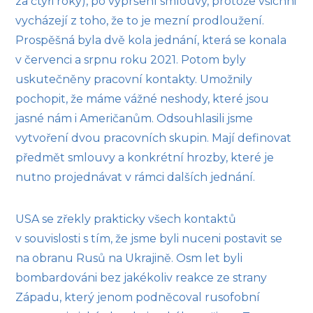
za čtyři roky), po vypršení smlouvy, protože všichni
vycházejí z toho, že to je mezní prodloužení.
Prospěšná byla dvě kola jednání, která se konala
v červenci a srpnu roku 2021. Potom byly
uskutečněny pracovní kontakty. Umožnily
pochopit, že máme vážné neshody, které jsou
jasné nám i Američanům. Odsouhlasili jsme
vytvoření dvou pracovních skupin. Mají definovat
předmět smlouvy a konkrétní hrozby, které je
nutno projednávat v rámci dalších jednání.
USA se zřekly prakticky všech kontaktů
v souvislosti s tím, že jsme byli nuceni postavit se
na obranu Rusů na Ukrajině. Osm let byli
bombardováni bez jakékoliv reakce ze strany
Západu, který jenom podněcoval rusofobní