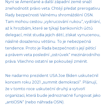
Nyní se Američané a další západní země snaží
znehodnotit právo veta. Chtějí předat prerogativu
Rady bezpečnosti Valnému shromáždění OSN.
Tam mohou cestou „vykrucování rukou“, vydírání,
až k hrozbám, které se týkají bankovních účtů
delegací, míst studia jejich dětí, získat vynucenou,
násilně dosaženou většinu. To je nebezpečná
tendence. Proto je Rada bezpečnosti s její pěticí
a právem veta poslední „ostrůvek“ mezinárodního
práva. Všechno ostatní se pokoušejí změnit.
Ne nadarmo prezident USA Joe Biden uskutečnil
koncem roku 2021 „summit demokracií“. Plánují,
že v tomto roce uskuteční druhý a vytvoří
organizaci, která bude jednoznačně fungovat jako
„antiOSN“ (nebo náhrada OSN).