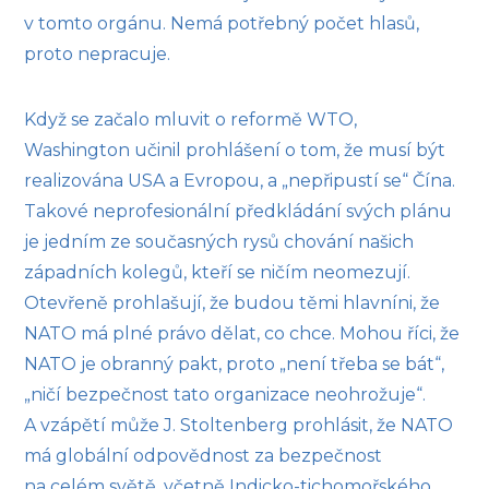
v tomto orgánu. Nemá potřebný počet hlasů,
proto nepracuje.
Když se začalo mluvit o reformě WTO,
Washington učinil prohlášení o tom, že musí být
realizována USA a Evropou, a „nepřipustí se“ Čína.
Takové neprofesionální předkládání svých plánu
je jedním ze současných rysů chování našich
západních kolegů, kteří se ničím neomezují.
Otevřeně prohlašují, že budou těmi hlavníni, že
NATO má plné právo dělat, co chce. Mohou říci, že
NATO je obranný pakt, proto „není třeba se bát“,
„ničí bezpečnost tato organizace neohrožuje“.
A vzápětí může J. Stoltenberg prohlásit, že NATO
má globální odpovědnost za bezpečnost
na celém světě, včetně Indicko-tichomořského