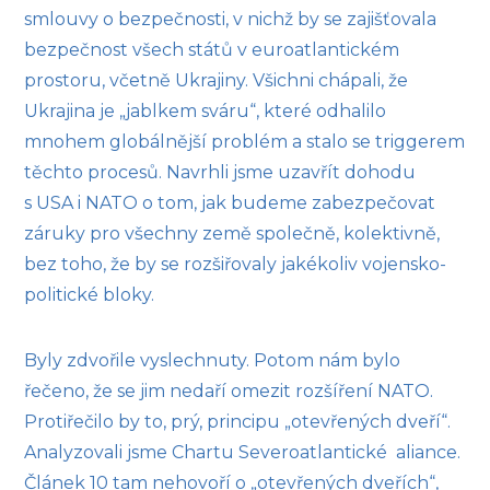
smlouvy o bezpečnosti, v nichž by se zajišťovala
bezpečnost všech států v euroatlantickém
prostoru, včetně Ukrajiny. Všichni chápali, že
Ukrajina je „jablkem sváru“, které odhalilo
mnohem globálnější problém a stalo se triggerem
těchto procesů. Navrhli jsme uzavřít dohodu
s USA i NATO o tom, jak budeme zabezpečovat
záruky pro všechny země společně, kolektivně,
bez toho, že by se rozšiřovaly jakékoliv vojensko-
politické bloky.
Byly zdvořile vyslechnuty. Potom nám bylo
řečeno, že se jim nedaří omezit rozšíření NATO.
Protiřečilo by to, prý, principu „otevřených dveří“.
Analyzovali jsme Chartu Severoatlantické aliance.
Článek 10 tam nehovoří o „otevřených dveřích“,