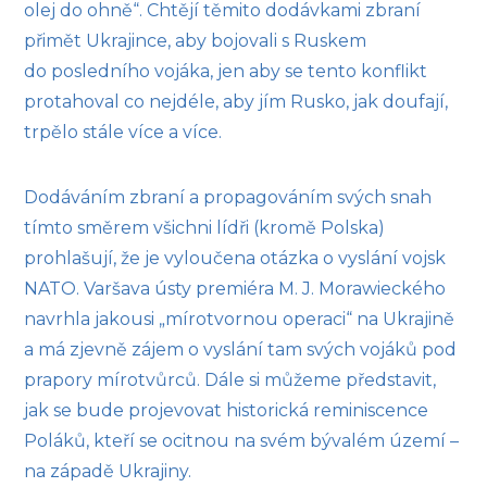
olej do ohně“. Chtějí těmito dodávkami zbraní
přimět Ukrajince, aby bojovali s Ruskem
do posledního vojáka, jen aby se tento konflikt
protahoval co nejdéle, aby jím Rusko, jak doufají,
trpělo stále více a více.
Dodáváním zbraní a propagováním svých snah
tímto směrem všichni lídři (kromě Polska)
prohlašují, že je vyloučena otázka o vyslání vojsk
NATO. Varšava ústy premiéra M. J. Morawieckého
navrhla jakousi „mírotvornou operaci“ na Ukrajině
a má zjevně zájem o vyslání tam svých vojáků pod
prapory mírotvůrců. Dále si můžeme představit,
jak se bude projevovat historická reminiscence
Poláků, kteří se ocitnou na svém bývalém území –
na západě Ukrajiny.