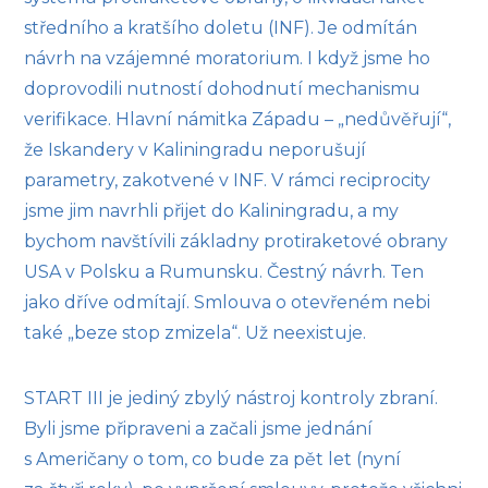
středního a kratšího doletu (INF). Je odmítán
návrh na vzájemné moratorium. I když jsme ho
doprovodili nutností dohodnutí mechanismu
verifikace. Hlavní námitka Západu – „nedůvěřují“,
že Iskandery v Kaliningradu neporušují
parametry, zakotvené v INF. V rámci reciprocity
jsme jim navrhli přijet do Kaliningradu, a my
bychom navštívili základny protiraketové obrany
USA v Polsku a Rumunsku. Čestný návrh. Ten
jako dříve odmítají. Smlouva o otevřeném nebi
také „beze stop zmizela“. Už neexistuje.
START III je jediný zbylý nástroj kontroly zbraní.
Byli jsme připraveni a začali jsme jednání
s Američany o tom, co bude za pět let (nyní