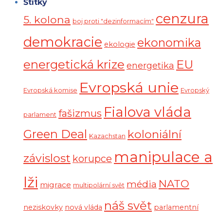
Štítky
cenzura
5. kolona
boj proti "dezinformacím"
demokracie
ekonomika
ekologie
energetická krize
EU
energetika
Evropská unie
Evropská komise
Evropský
Fialova vláda
fašizmus
parlament
Green Deal
koloniální
Kazachstan
manipulace a
závislost
korupce
lži
NATO
média
migrace
multipolární svět
náš svět
neziskovky
nová vláda
parlamentní