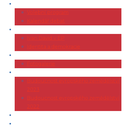
VOLBY 2024
Volební program
Kalendář debat
EVROPSKÝ PARLAMENT
Ivan David v EP
Identita a demokracie
ŽIVOTOPIS
Fotogalerie
KONFERENCE AGRI
Budoucnost evropského zemědělství
2023
Budoucnost evropského zemědělství
2022
ČLÁNKY
KONTAKT