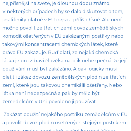
nejpřísnější na světě, je dlouhou dobu známo.
V některých případech by se dalo diskutovat o tom,
jestli limity platné v EU nejsou příliš přísné. Ale není
možné povolit ze třetích zemí dovoz zemědělských
komodit ošetřených v EU zakázanými postřiky nebo
takovými koncentracemi chemických látek, které
právo EU zakazuje. Buď platí, že nějaká chemická
látka je pro zdraví člověka natolik nebezpečná, že její
používání musí být zakázáno. A pak logicky musí
platit i zákaz dovozu zemědělských plodin ze třetích
zemí, které jsou takovou chemikálií ošetřeny. Nebo
látka není nebezpečná a pak by mělo být
zemědělcům v Unii povoleno ji používat.
Zakázat použití nějakého postřiku zemědělcům v EU
a povolit dovoz plodin ošetřených stejným postřikem
z mimounijních zemí silně zavání korupcí. Výbor