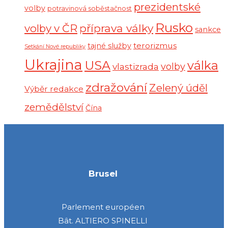
prezidentské
volby
potravinová soběstačnost
Rusko
volby v ČR
příprava války
sankce
terorizmus
tajné služby
Setkání Nové republiky
Ukrajina
USA
válka
vlastizrada
volby
zdražování
Zelený úděl
Výběr redakce
zemědělství
Čína
Brusel
Parlement européen
Bât. ALTIERO SPINELLI