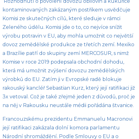
Rozhodnutí o povolení dovozu obilovin a kukuřice
kontaminovaných zakázaným postřikem usvědčuje
Komisi ze skutečných cílů, které sleduje v rámci
Zeleného údělu. Komisi jde o to, co nejvíce snížit
výrobu potravin v EU, aby mohla umožnit co největší
dovoz zemědělské produkce ze třetích zemí. Mexiko
a Brazílie patří do skupiny zemí MERCOSUR, s nimž
Komise v roce 2019 podepsala obchodní dohodu,
která má umožnit zvýšení dovozu zemědělských
výrobků do EU. Zatím ji v Evropské radě blokuje
rakouský kancléř Sebastian Kurz, který její ratifikaci již
3x vetoval. Což je také zřejmě jeden z důvodů, proč je
na něj v Rakousku neustále médii pořádána štvanice.
Francouzskému prezidentu Emmanuelu Macronovi
její ratifikaci zakázala dolní komora parlamentu
Národní shromáždění. Podle Smlouvy o EU a o