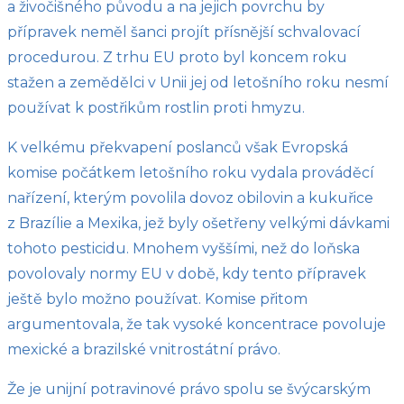
a živočišného původu a na jejich povrchu by
přípravek neměl šanci projít přísnější schvalovací
procedurou. Z trhu EU proto byl koncem roku
stažen a zemědělci v Unii jej od letošního roku nesmí
používat k postřikům rostlin proti hmyzu.
K velkému překvapení poslanců však Evropská
komise počátkem letošního roku vydala prováděcí
nařízení, kterým povolila dovoz obilovin a kukuřice
z Brazílie a Mexika, jež byly ošetřeny velkými dávkami
tohoto pesticidu. Mnohem vyššími, než do loňska
povolovaly normy EU v době, kdy tento přípravek
ještě bylo možno používat. Komise přitom
argumentovala, že tak vysoké koncentrace povoluje
mexické a brazilské vnitrostátní právo.
Že je unijní potravinové právo spolu se švýcarským